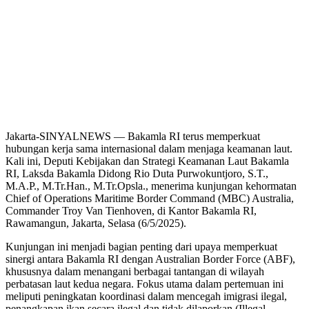
Jakarta-SINYALNEWS — Bakamla RI terus memperkuat
hubungan kerja sama internasional dalam menjaga keamanan laut.
Kali ini, Deputi Kebijakan dan Strategi Keamanan Laut Bakamla
RI, Laksda Bakamla Didong Rio Duta Purwokuntjoro, S.T.,
M.A.P., M.Tr.Han., M.Tr.Opsla., menerima kunjungan kehormatan
Chief of Operations Maritime Border Command (MBC) Australia,
Commander Troy Van Tienhoven, di Kantor Bakamla RI,
Rawamangun, Jakarta, Selasa (6/5/2025).
Kunjungan ini menjadi bagian penting dari upaya memperkuat
sinergi antara Bakamla RI dengan Australian Border Force (ABF),
khususnya dalam menangani berbagai tantangan di wilayah
perbatasan laut kedua negara. Fokus utama dalam pertemuan ini
meliputi peningkatan koordinasi dalam mencegah imigrasi ilegal,
penangkapan ikan secara ilegal dan tidak dilaporkan (Illegal,