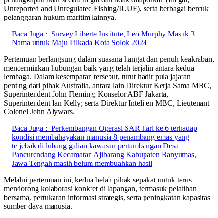
Unreported and Unregulated Fishing/IUUF), serta berbagai bentuk
pelanggaran hukum maritim lainnya.
Baca Juga :
Survey Liberte Institute, Leo Murphy Masuk 3
Nama untuk Maju Pilkada Kota Solok 2024
Pertemuan berlangsung dalam suasana hangat dan penuh keakraban,
mencerminkan hubungan baik yang telah terjalin antara kedua
lembaga. Dalam kesempatan tersebut, turut hadir pula jajaran
penting dari pihak Australia, antara lain Direktur Kerja Sama MBC,
Superintendent John Fleming; Konselor ABF Jakarta,
Superintendent Ian Kelly; serta Direktur Intelijen MBC, Lieutenant
Colonel John Alywars.
Baca Juga :
Perkembangan Operasi SAR hari ke 6 terhadap
kondisi membahayakan manusia 8 penambang emas yang
terjebak di lubang galian kawasan pertambangan Desa
Pancurendang Kecamatan Ajibarang Kabupaten Banyumas,
Jawa Tengah masih belum membuahkan hasil
Melalui pertemuan ini, kedua belah pihak sepakat untuk terus
mendorong kolaborasi konkret di lapangan, termasuk pelatihan
bersama, pertukaran informasi strategis, serta peningkatan kapasitas
sumber daya manusia.