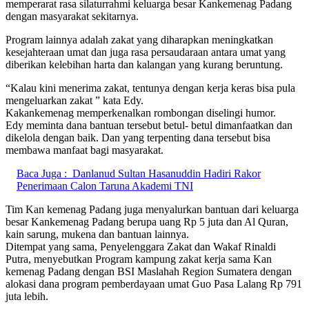
memperarat rasa silaturrahmi keluarga besar Kankemenag Padang
dengan masyarakat sekitarnya.
Program lainnya adalah zakat yang diharapkan meningkatkan
kesejahteraan umat dan juga rasa persaudaraan antara umat yang
diberikan kelebihan harta dan kalangan yang kurang beruntung.
“Kalau kini menerima zakat, tentunya dengan kerja keras bisa pula
mengeluarkan zakat ” kata Edy.
Kakankemenag memperkenalkan rombongan diselingi humor.
Edy meminta dana bantuan tersebut betul- betul dimanfaatkan dan
dikelola dengan baik. Dan yang terpenting dana tersebut bisa
membawa manfaat bagi masyarakat.
Baca Juga :
Danlanud Sultan Hasanuddin Hadiri Rakor
Penerimaan Calon Taruna Akademi TNI
Tim Kan kemenag Padang juga menyalurkan bantuan dari keluarga
besar Kankemenag Padang berupa uang Rp 5 juta dan Al Quran,
kain sarung, mukena dan bantuan lainnya.
Ditempat yang sama, Penyelenggara Zakat dan Wakaf Rinaldi
Putra, menyebutkan Program kampung zakat kerja sama Kan
kemenag Padang dengan BSI Maslahah Region Sumatera dengan
alokasi dana program pemberdayaan umat Guo Pasa Lalang Rp 791
juta lebih.