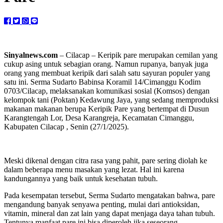
Sinyalnews.com
– Cilacap – Keripik pare merupakan cemilan yang
cukup asing untuk sebagian orang. Namun rupanya, banyak juga
orang yang membuat keripik dari salah satu sayuran populer yang
satu ini. Serma Sudarto Babinsa Koramil 14/Cimanggu Kodim
0703/Cilacap, melaksanakan komunikasi sosial (Komsos) dengan
kelompok tani (Poktan) Kedawung Jaya, yang sedang memproduksi
makanan makanan berupa Keripik Pare yang bertempat di Dusun
Karangtengah Lor, Desa Karangreja, Kecamatan Cimanggu,
Kabupaten Cilacap , Senin (27/1/2025).
Meski dikenal dengan citra rasa yang pahit, pare sering diolah ke
dalam beberapa menu masakan yang lezat. Hal ini karena
kandungannya yang baik untuk kesehatan tubuh.
Pada kesempatan tersebut, Serma Sudarto mengatakan bahwa, pare
mengandung banyak senyawa penting, mulai dari antioksidan,
vitamin, mineral dan zat lain yang dapat menjaga daya tahan tubuh.
Tentunya manfaat pare ini bisa diperoleh jika seseorang