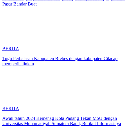
Pasar Bandar Buat
BERITA
Tugu Perbatasan Kabupaten Brebes dengan kabupaten Cilacap
memperihatinkan
BERITA
Awali tahun 2024 Kemenag Kota Padang Tekan MoU dengan
Universitas Muhamadiyah Sumatera Barat, Berikut Informasinya