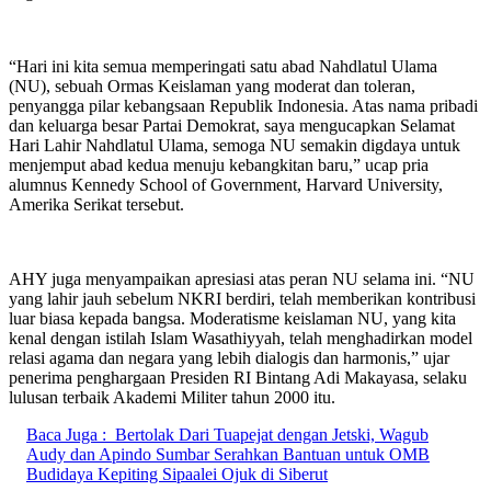
“Hari ini kita semua memperingati satu abad Nahdlatul Ulama
(NU), sebuah Ormas Keislaman yang moderat dan toleran,
penyangga pilar kebangsaan Republik Indonesia. Atas nama pribadi
dan keluarga besar Partai Demokrat, saya mengucapkan Selamat
Hari Lahir Nahdlatul Ulama, semoga NU semakin digdaya untuk
menjemput abad kedua menuju kebangkitan baru,” ucap pria
alumnus Kennedy School of Government, Harvard University,
Amerika Serikat tersebut.
AHY juga menyampaikan apresiasi atas peran NU selama ini. “NU
yang lahir jauh sebelum NKRI berdiri, telah memberikan kontribusi
luar biasa kepada bangsa. Moderatisme keislaman NU, yang kita
kenal dengan istilah Islam Wasathiyyah, telah menghadirkan model
relasi agama dan negara yang lebih dialogis dan harmonis,” ujar
penerima penghargaan Presiden RI Bintang Adi Makayasa, selaku
lulusan terbaik Akademi Militer tahun 2000 itu.
Baca Juga :
Bertolak Dari Tuapejat dengan Jetski, Wagub
Audy dan Apindo Sumbar Serahkan Bantuan untuk OMB
Budidaya Kepiting Sipaalei Ojuk di Siberut