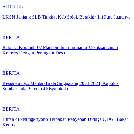
ARTIKEL
LKSN Jenjang SLB Tingkat Kab Solok Berakhir, Ini Para Juaranya
BERITA
Babinsa Koramil 07/ Maos Sertu Tranmianto Melaksankanan
Komsos Dengan Perangkat Desa
BERITA
Kesiapan Ops Mantap Brata Singgalang 2023-2024, Kapolda
Sumbar buka Simulasi Sispamkota
BERITA
Hutan di Petungkriyono Terbakar, Penyebab Diduga ODGJ Bakar
Kertas