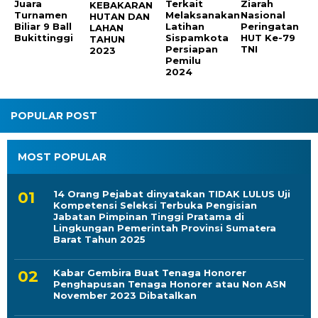
Juara
Ziarah
KEBAKARAN
Sispamkota
Turnamen
Nasional
HUTAN DAN
Persiapan
Biliar 9 Ball
Peringatan
LAHAN
Pemilu
Bukittinggi
HUT Ke-79
TAHUN
2024
TNI
2023
POPULAR POST
MOST POPULAR
14 Orang Pejabat dinyatakan TIDAK LULUS Uji
Kompetensi Seleksi Terbuka Pengisian
Jabatan Pimpinan Tinggi Pratama di
Lingkungan Pemerintah Provinsi Sumatera
Barat Tahun 2025
Kabar Gembira Buat Tenaga Honorer
Penghapusan Tenaga Honorer atau Non ASN
November 2023 Dibatalkan
76 Orang Pejabat dinyatakan Lulus Seleksi