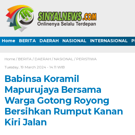
Home
BERITA
DAERAH
NASIONAL
INTERNASIONAL
P
Home /
BERITA
/
DAERAH
/
NASIONAL
/
PERISTIWA
Tuesday, 19 March 2024 - 14:11 WIB
Babinsa Koramil
Mapurujaya Bersama
Warga Gotong Royong
Bersihkan Rumput Kanan
Kiri Jalan