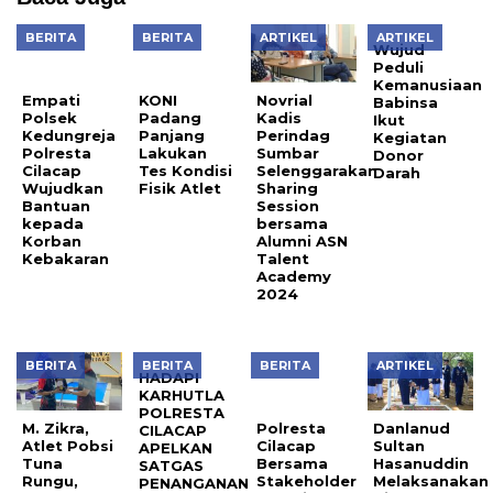
BERITA
BERITA
ARTIKEL
ARTIKEL
Empati
KONI
Wujud
Polsek
Padang
Peduli
Kedungreja
Panjang
Kemanusiaan
Novrial
Polresta
Lakukan
Babinsa
Kadis
Cilacap
Tes Kondisi
Ikut
Perindag
Wujudkan
Fisik Atlet
Kegiatan
Sumbar
Bantuan
Donor
Selenggarakan
kepada
Darah
Sharing
Korban
Session
Kebakaran
bersama
Alumni ASN
Talent
Academy
2024
BERITA
BERITA
BERITA
ARTIKEL
HADAPI
Polresta
KARHUTLA
Cilacap
POLRESTA
Bersama
M. Zikra,
Danlanud
CILACAP
Stakeholder
Atlet Pobsi
Sultan
APELKAN
Terkait
Tuna
Hasanuddin
SATGAS
Melaksanakan
Rungu,
Melaksanakan
PENANGANAN
Latihan