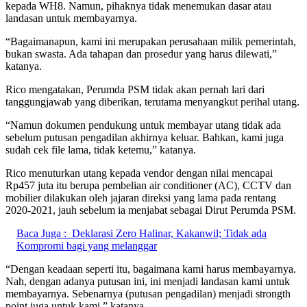
kepada WH8. Namun, pihaknya tidak menemukan dasar atau
landasan untuk membayarnya.
“Bagaimanapun, kami ini merupakan perusahaan milik pemerintah,
bukan swasta. Ada tahapan dan prosedur yang harus dilewati,”
katanya.
Rico mengatakan, Perumda PSM tidak akan pernah lari dari
tanggungjawab yang diberikan, terutama menyangkut perihal utang.
“Namun dokumen pendukung untuk membayar utang tidak ada
sebelum putusan pengadilan akhirnya keluar. Bahkan, kami juga
sudah cek file lama, tidak ketemu,” katanya.
Rico menuturkan utang kepada vendor dengan nilai mencapai
Rp457 juta itu berupa pembelian air conditioner (AC), CCTV dan
mobilier dilakukan oleh jajaran direksi yang lama pada rentang
2020-2021, jauh sebelum ia menjabat sebagai Dirut Perumda PSM.
Baca Juga :
Deklarasi Zero Halinar, Kakanwil; Tidak ada
Kompromi bagi yang melanggar
“Dengan keadaan seperti itu, bagaimana kami harus membayarnya.
Nah, dengan adanya putusan ini, ini menjadi landasan kami untuk
membayarnya. Sebenarnya (putusan pengadilan) menjadi strongth
point juga untuk kami,” katanya.