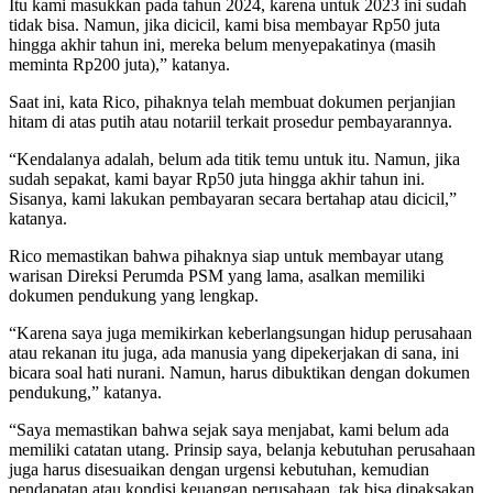
Itu kami masukkan pada tahun 2024, karena untuk 2023 ini sudah
tidak bisa. Namun, jika dicicil, kami bisa membayar Rp50 juta
hingga akhir tahun ini, mereka belum menyepakatinya (masih
meminta Rp200 juta),” katanya.
Saat ini, kata Rico, pihaknya telah membuat dokumen perjanjian
hitam di atas putih atau notariil terkait prosedur pembayarannya.
“Kendalanya adalah, belum ada titik temu untuk itu. Namun, jika
sudah sepakat, kami bayar Rp50 juta hingga akhir tahun ini.
Sisanya, kami lakukan pembayaran secara bertahap atau dicicil,”
katanya.
Rico memastikan bahwa pihaknya siap untuk membayar utang
warisan Direksi Perumda PSM yang lama, asalkan memiliki
dokumen pendukung yang lengkap.
“Karena saya juga memikirkan keberlangsungan hidup perusahaan
atau rekanan itu juga, ada manusia yang dipekerjakan di sana, ini
bicara soal hati nurani. Namun, harus dibuktikan dengan dokumen
pendukung,” katanya.
“Saya memastikan bahwa sejak saya menjabat, kami belum ada
memiliki catatan utang. Prinsip saya, belanja kebutuhan perusahaan
juga harus disesuaikan dengan urgensi kebutuhan, kemudian
pendapatan atau kondisi keuangan perusahaan, tak bisa dipaksakan