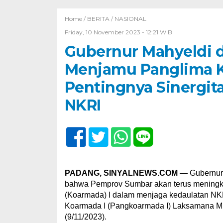
Home /
BERITA
/
NASIONAL
Friday, 10 November 2023 - 12:21 WIB
Gubernur Mahyeldi 
Menjamu Panglima K
Pentingnya Sinergit
NKRI
PADANG, SINYALNEWS.COM
— Gubernur 
bahwa Pemprov Sumbar akan terus meningka
(Koarmada) I dalam menjaga kedaulatan NKR
Koarmada I (Pangkoarmada I) Laksamana Mu
(9/11/2023).