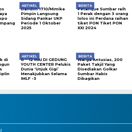
ARTIKEL
BERITA
os
Dandim 1710/Mimika
Petanque Sumbar raih
Raya
Pimpin Langsung
1 Perak dengan 3 orang
xpo
Sidang Pankar UKP
lolos ini Perdana raihan
ampang
Periode 1 Oktober
tiket PON Tiket PON
2025
XXI 2024
ARTIKEL
BERITA
k di
8 ~ 12 MAI DI GEDUNG
Warga Antusias, 200
ngun
YOUTH CENTER Pelukis
Paket Takjil Yang
s
Dunia ‘Unjuk Gigi’
Disediakan Golkar
iplin
Menakjubkan Selama
Sumbar Habis
IMLF -3
Dibagikan
d