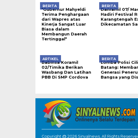
BERITA
BERITA
*Gubernur Mahyeldi
Danramil 07/ Ma
Terima Penghargaan
Hadiri Festival 
dari Wapres atas
Karangtengah E
Kinerja Sangat Luar
Dikecamatan S
Biasa dalam
Membangun Daerah
Tertinggal*
ARTIKEL
BERITA
Babinsa Koramil
Lomba Polisi Cili
02/Timika Berikan
Batang: Memba
Wasbang Dan Latihan
Generasi Peneru
PBB Di SMP Cordova
Bangsa yang Dis
Copyright @ 2026 Sinyalnews, All Rights Reserve