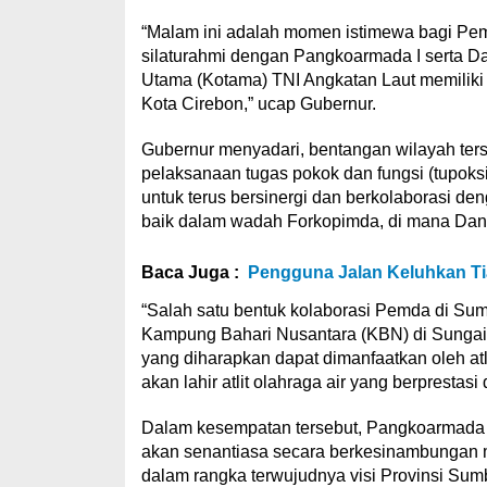
“Malam ini adalah momen istimewa bagi Pe
silaturahmi dengan Pangkoarmada I serta D
Utama (Kotama) TNI Angkatan Laut memiliki 
Kota Cirebon,” ucap Gubernur.
Gubernur menyadari, bentangan wilayah ters
pelaksanaan tugas pokok dan fungsi (tupo
untuk terus bersinergi dan berkolaborasi de
baik dalam wadah Forkopimda, di mana Danl
Baca Juga :
Pengguna Jalan Keluhkan Ti
“Salah satu bentuk kolaborasi Pemda di Su
Kampung Bahari Nusantara (KBN) di Sungai P
yang diharapkan dapat dimanfaatkan oleh atli
akan lahir atlit olahraga air yang berprestasi
Dalam kesempatan tersebut, Pangkoarmada
akan senantiasa secara berkesinambungan m
dalam rangka terwujudnya visi Provinsi Sum