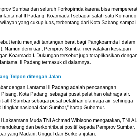
mprov Sumbar dan seluruh Forkopimda karena bisa memperera
anlantamal II Padang. Koarmada I sebagai salah satu Komando
wilayah yang cukup luas, terbentang dari Kota Sabang sampai
ebut tentu menjadi tantangan berat bagi Pangkoarmda I dalam
ksi). Namun demikian, Pemprov Sumbar menyatakan kesiapan
ngan Koarmada I. Dukungan tersebut juga teraplikasikan denga
antamal II Padang termasuk di dalamnya.
ang Telpon ditengah Jalan
mbar dengan Lantamal II Padang adalah pencanangan
isang, Kota Padang, sebagai pusat pelatihan olahraga air,
t-atlit Sumbar sebagai pusat pelatihan olahraga air, sehingga
 di tingkat nasional dari Sumbar,” harap Gubernur.
 I Laksamana Muda TNI Achmad Wibisono mengatakan, TNI AL
endukung dan berkontribusi positif kepada Pemprov Sumbar,
bar yang Madani, Unggul dan Berkelanjutan.