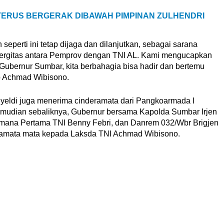
TERUS BERGERAK DIBAWAH PIMPINAN ZULHENDRI
eperti ini tetap dijaga dan dilanjutkan, sebagai sarana
ergitas antara Pemprov dengan TNI AL. Kami mengucapkan
Gubernur Sumbar, kita berbahagia bisa hadir dan bertemu
p Achmad Wibisono.
yeldi juga menerima cinderamata dari Pangkoarmada I
udian sebaliknya, Gubernur bersama Kapolda Sumbar Irjen
amana Pertama TNI Benny Febri, dan Danrem 032/Wbr Brigjen
eramata mata kepada Laksda TNI Achmad Wibisono.