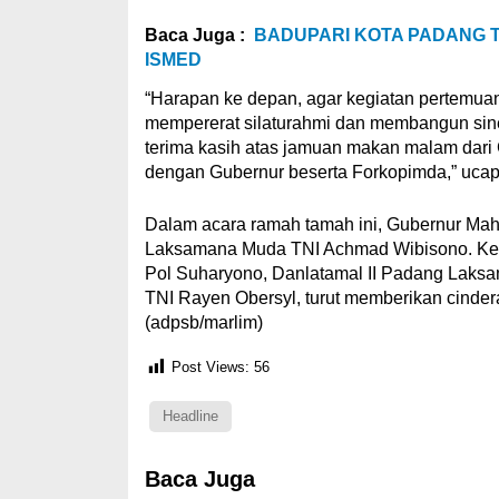
Baca Juga :
BADUPARI KOTA PADANG 
ISMED
“Harapan ke depan, agar kegiatan pertemuan s
mempererat silaturahmi dan membangun sin
terima kasih atas jamuan makan malam dari 
dengan Gubernur beserta Forkopimda,” uca
Dalam acara ramah tamah ini, Gubernur Mah
Laksamana Muda TNI Achmad Wibisono. Kem
Pol Suharyono, Danlatamal II Padang Laks
TNI Rayen Obersyl, turut memberikan cind
(adpsb/marlim)
Post Views:
56
Headline
Baca Juga