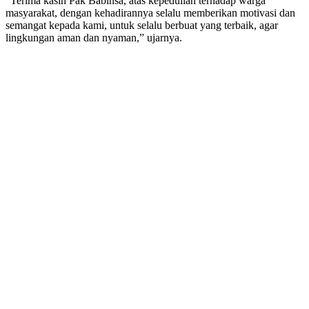
“Terima kasih Pak Babinsa, atas kepedulian terhadap warga
masyarakat, dengan kehadirannya selalu memberikan motivasi dan
semangat kepada kami, untuk selalu berbuat yang terbaik, agar
lingkungan aman dan nyaman,” ujarnya.