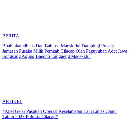
BERITA
Bhabinkamtibnas Dan Babinsa Maoskidul Dampingi Prosesi
Jamasan Pusaka Milik Pemkab Cilacap Oleh Paguyuban Adat Jawa
Songsong Agung Baeono Langgeng Maoskidul
ARTIKEL
*Apel Gelar Pasukan Operasi Keselamatan Lalu Lintas Candi
Tahun 2023 Polresta Cilacap*