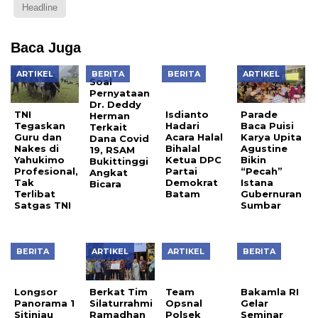
Headline
Baca Juga
ARTIKEL
BERITA
BERITA
ARTIKEL
Soal
Isdianto
Pernyataan
Hadari
Dr. Deddy
Acara Halal
TNI
Parade
Herman
Bihalal
Tegaskan
Baca Puisi
Terkait
Ketua DPC
Guru dan
Karya Upita
Dana Covid
Partai
Nakes di
Agustine
19, RSAM
Demokrat
Yahukimo
Bikin
Bukittinggi
Batam
Profesional,
“Pecah”
Angkat
Tak
Istana
Bicara
Terlibat
Gubernuran
Satgas TNI
Sumbar
BERITA
ARTIKEL
ARTIKEL
BERITA
Longsor
Team
Bakamla RI
Panorama 1
Opsnal
Gelar
Sitinjau
Polsek
Seminar
Berkat Tim
Laut.
Padang
Penguatan
Silaturrahmi
Kemacetan
Selatan
Sistem
Ramadhan
Panjang
Tangkap
Keamanan