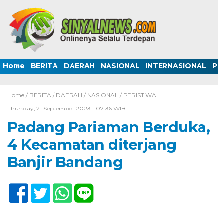
Home
BERITA
DAERAH
NASIONAL
INTERNASIONAL
P
Home /
BERITA
/
DAERAH
/
NASIONAL
/
PERISTIWA
Thursday, 21 September 2023 - 07:36 WIB
Padang Pariaman Berduka,
4 Kecamatan diterjang
Banjir Bandang