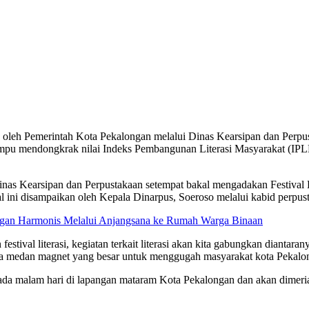
oleh Pemerintah Kota Pekalongan melalui Dinas Kearsipan dan Perpust
 mendongkrak nilai Indeks Pembangunan Literasi Masyarakat (IPLM) 
nas Kearsipan dan Perpustakaan setempat bakal mengadakan Festival 
ini disampaikan oleh Kepala Dinarpus, Soeroso melalui kabid perpust
gan Harmonis Melalui Anjangsana ke Rumah Warga Binaan
festival literasi, kegiatan terkait literasi akan kita gabungkan dianta
a ada medan magnet yang besar untuk menggugah masyarakat kota Pekal
pada malam hari di lapangan mataram Kota Pekalongan dan akan dimer