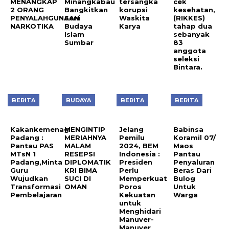
MENANGKAP
Minangkabau
tersangka
cek
2 ORANG
Bangkitkan
korupsi
kesehatan,
PENYALAHGUNAAN
Seni
Waskita
(RIKKES)
NARKOTIKA
Budaya
Karya
tahap dua
Islam
sebanyak
Sumbar
83
anggota
seleksi
Bintara.
BERITA
BUDAYA
BERITA
BERITA
Kakankemenag
MENGINTIP
Jelang
Babinsa
Padang :
MERIAHNYA
Pemilu
Koramil 07/
Pantau PAS
MALAM
2024, BEM
Maos
MTsN 1
RESEPSI
Indonesia :
Pantau
Padang,Minta
DIPLOMATIK
Presiden
Penyaluran
Guru
KRI BIMA
Perlu
Beras Dari
Wujudkan
SUCI DI
Memperkuat
Bulog
Transformasi
OMAN
Poros
Untuk
Pembelajaran
Kekuatan
Warga
untuk
Menghidari
Manuver-
Manuver