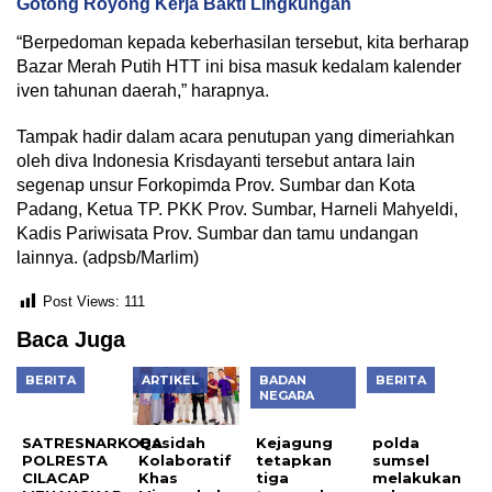
Gotong Royong Kerja Bakti Lingkungan
“Berpedoman kepada keberhasilan tersebut, kita berharap
Bazar Merah Putih HTT ini bisa masuk kedalam kalender
iven tahunan daerah,” harapnya.
Tampak hadir dalam acara penutupan yang dimeriahkan
oleh diva Indonesia Krisdayanti tersebut antara lain
segenap unsur Forkopimda Prov. Sumbar dan Kota
Padang, Ketua TP. PKK Prov. Sumbar, Harneli Mahyeldi,
Kadis Pariwisata Prov. Sumbar dan tamu undangan
lainnya. (adpsb/Marlim)
Post Views:
111
Baca Juga
BERITA
ARTIKEL
BADAN
BERITA
NEGARA
SATRESNARKOBA
Qasidah
Kejagung
polda
POLRESTA
Kolaboratif
tetapkan
sumsel
CILACAP
Khas
tiga
melakukan