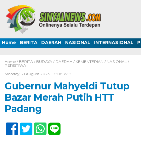
Home
BERITA
DAERAH
NASIONAL
INTERNASIONAL
P
Home /
BERITA
/
BUDAYA
/
DAERAH
/
KEMENTERIAN
/
NASIONAL
/
PERISTIWA
Monday, 21 August 2023 - 15:08 WIB
Gubernur Mahyeldi Tutup
Bazar Merah Putih HTT
Padang