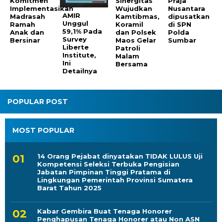
Komitmen
Sinergitas
Praja
Implementasikan
Wujudkan
Nusantara
AMIR
Madrasah
Kamtibmas,
dipusatkan
Unggul
Ramah
Koramil
di SPN
59,1% Pada
Anak dan
dan Polsek
Polda
Survey
Bersinar
Maos Gelar
Sumbar
Liberte
Patroli
Institute,
Malam
Ini
Bersama
Detailnya
POPULAR POST
MOST POPULAR
14 Orang Pejabat dinyatakan TIDAK LULUS Uji
Kompetensi Seleksi Terbuka Pengisian
Jabatan Pimpinan Tinggi Pratama di
Lingkungan Pemerintah Provinsi Sumatera
Barat Tahun 2025
Kabar Gembira Buat Tenaga Honorer
Penghapusan Tenaga Honorer atau Non ASN