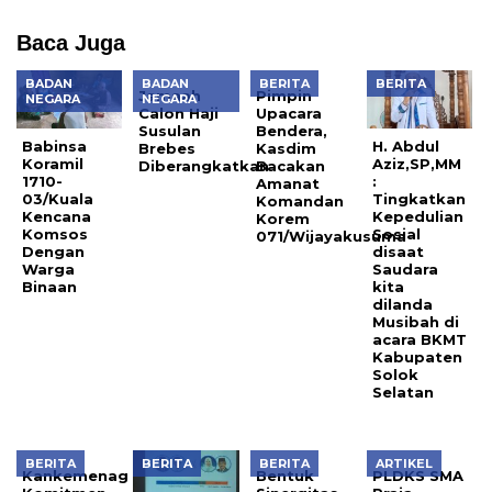
Baca Juga
BADAN
BADAN
BERITA
BERITA
Jamaah
Pimpin
NEGARA
NEGARA
Calon Haji
Upacara
Susulan
Bendera,
Babinsa
H. Abdul
Brebes
Kasdim
Koramil
Aziz,SP,MM
Diberangkatkan
Bacakan
1710-
:
Amanat
03/Kuala
Tingkatkan
Komandan
Kencana
Kepedulian
Korem
Komsos
Sosial
071/Wijayakusuma
Dengan
disaat
Warga
Saudara
Binaan
kita
dilanda
Musibah di
acara BKMT
Kabupaten
Solok
Selatan
BERITA
BERITA
BERITA
ARTIKEL
Kankemenag
Bentuk
PLDKS SMA