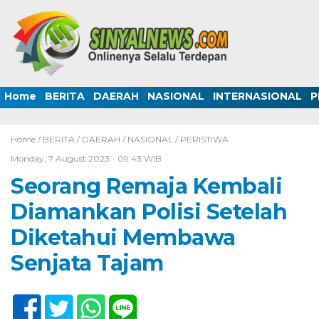
Home
BERITA
DAERAH
NASIONAL
INTERNASIONAL
P
Home /
BERITA
/
DAERAH
/
NASIONAL
/
PERISTIWA
Monday, 7 August 2023 - 09:43 WIB
Seorang Remaja Kembali
Diamankan Polisi Setelah
Diketahui Membawa
Senjata Tajam