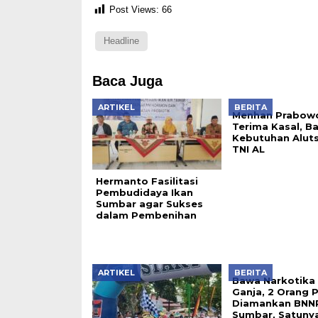
Post Views:
66
Headline
Baca Juga
ARTIKEL
BERITA
Menhan Prabow
Terima Kasal, B
Kebutuhan Aluts
TNI AL
Hermanto Fasilitasi
Pembudidaya Ikan
Sumbar agar Sukses
dalam Pembenihan
ARTIKEL
BERITA
Bawa Narkotika 
Ganja, 2 Orang P
Diamankan BNN
Sumbar, Satuny