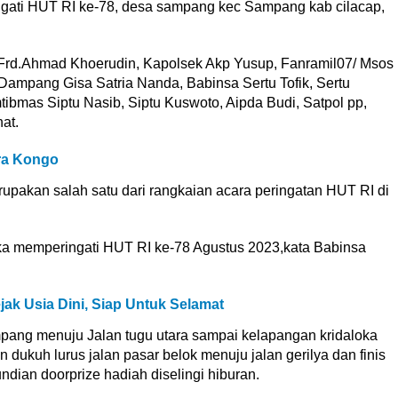
ngati HUT RI ke-78, desa sampang kec Sampang kab cilacap,
 Frd.Ahmad Khoerudin, Kapolsek Akp Yusup, Fanramil07/ Msos
a Dampang Gisa Satria Nanda, Babinsa Sertu Tofik, Sertu
ibmas Siptu Nasib, Siptu Kuswoto, Aipda Budi, Satpol pp,
at.
ra Kongo
erupakan salah satu dari rangkaian acara peringatan HUT RI di
ka memperingati HUT RI ke-78 Agustus 2023,kata Babinsa
k Usia Dini, Siap Untuk Selamat
mpang menuju Jalan tugu utara sampai kelapangan kridaloka
dukuh lurus jalan pasar belok menuju jalan gerilya dan finis
ndian doorprize hadiah diselingi hiburan.