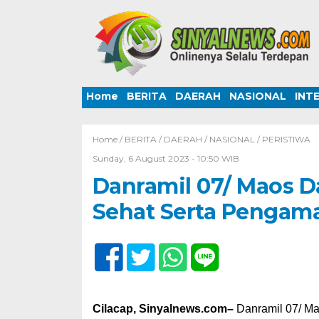
Home
BERITA
DAERAH
NASIONAL
INT
Home /
BERITA
/
DAERAH
/
NASIONAL
/
PERISTIWA
Sunday, 6 August 2023 - 10:50 WIB
Danramil 07/ Maos D
Sehat Serta Pengam
Cilacap, Sinyalnews.com–
Danramil 07/ Ma