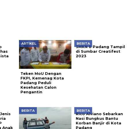
ARTIKEL
BERITA
o
SMKN 8 Padang Tampil
ahas
di Sumbar Creatifest
ista
2023
Teken MoU Dengan
FKPI, Kemenag Kota
Padang Peduli
Kesehatan Calon
Pengantin
BERITA
BERITA
Jenis
Rico Alviano Sebarkan
ria
Nasi Bungkus Bantu
P
Korban Banjir di Kota
a Anak
Padang