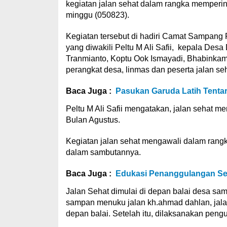
kegiatan jalan sehat dalam rangka memperi
minggu (050823).
Kegiatan tersebut di hadiri Camat Sampang
yang diwakili Peltu M Ali Safii, kepala Des
Tranmianto, Koptu Ook Ismayadi, Bhabinkamt
perangkat desa, linmas dan peserta jalan seh
Baca Juga :
Pasukan Garuda Latih Tenta
Peltu M Ali Safii mengatakan, jalan sehat m
Bulan Agustus.
Kegiatan jalan sehat mengawali dalam rang
dalam sambutannya.
Baca Juga :
Edukasi Penanggulangan Seja
Jalan Sehat dimulai di depan balai desa sa
sampan menuku jalan kh.ahmad dahlan, jalan 
depan balai. Setelah itu, dilaksanakan pengu