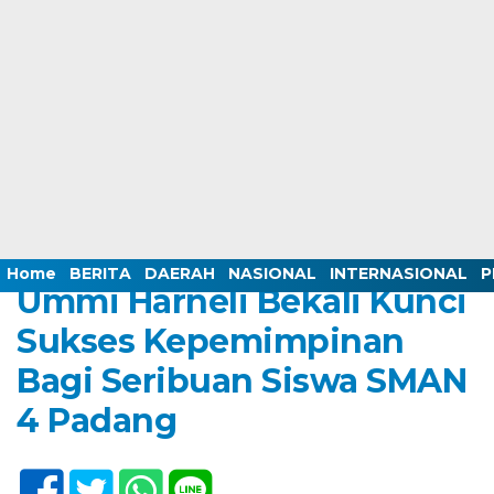
Home /
BERITA
/
BUDAYA
/
DAERAH
/
KEMENTERIAN
/
NASIONAL
/
PERISTIWA
/
RUBRIK CAHAYA ILMU
Friday, 4 August 2023 - 19:05 WIB
Home
BERITA
DAERAH
NASIONAL
INTERNASIONAL
P
Ummi Harneli Bekali Kunci
Sukses Kepemimpinan
Bagi Seribuan Siswa SMAN
4 Padang