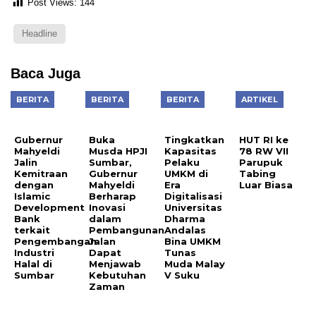
Post Views:
144
Headline
Baca Juga
BERITA
BERITA
BERITA
ARTIKEL
Gubernur
Buka
Tingkatkan
HUT RI ke
Mahyeldi
Musda HPJI
Kapasitas
78 RW VII
Jalin
Sumbar,
Pelaku
Parupuk
Kemitraan
Gubernur
UMKM di
Tabing
dengan
Mahyeldi
Era
Luar Biasa
Islamic
Berharap
Digitalisasi
Development
Inovasi
Universitas
Bank
dalam
Dharma
terkait
Pembangunan
Andalas
Pengembangan
Jalan
Bina UMKM
Industri
Dapat
Tunas
Halal di
Menjawab
Muda Malay
Sumbar
Kebutuhan
V Suku
Zaman