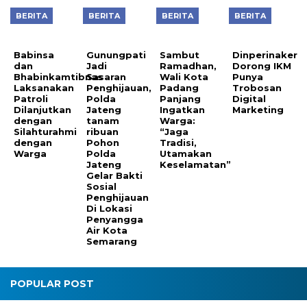
BERITA
BERITA
BERITA
BERITA
Babinsa
Gunungpati
Sambut
Dinperinaker
dan
Jadi
Ramadhan,
Dorong IKM
Bhabinkamtibnas
Sasaran
Wali Kota
Punya
Laksanakan
Penghijauan,
Padang
Trobosan
Patroli
Polda
Panjang
Digital
Dilanjutkan
Jateng
Ingatkan
Marketing
dengan
tanam
Warga:
Silahturahmi
ribuan
“Jaga
dengan
Pohon
Tradisi,
Warga
Polda
Utamakan
Jateng
Keselamatan”
Gelar Bakti
Sosial
Penghijauan
Di Lokasi
Penyangga
Air Kota
Semarang
POPULAR POST