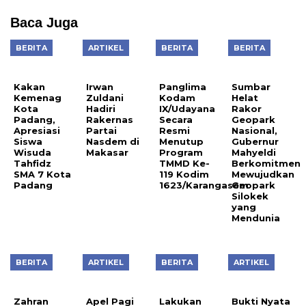
Baca Juga
BERITA
ARTIKEL
BERITA
BERITA
Kakan
Irwan
Panglima
Sumbar
Kemenag
Zuldani
Kodam
Helat
Kota
Hadiri
IX/Udayana
Rakor
Padang,
Rakernas
Secara
Geopark
Apresiasi
Partai
Resmi
Nasional,
Siswa
Nasdem di
Menutup
Gubernur
Wisuda
Makasar
Program
Mahyeldi
Tahfidz
TMMD Ke-
Berkomitmen
SMA 7 Kota
119 Kodim
Mewujudkan
Padang
1623/Karangasem
Geopark
Silokek
yang
Mendunia
BERITA
ARTIKEL
BERITA
ARTIKEL
Zahran
Apel Pagi
Lakukan
Bukti Nyata