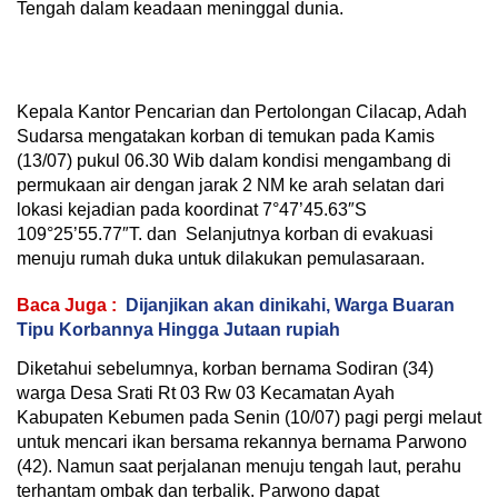
Tengah dalam keadaan meninggal dunia.
Kepala Kantor Pencarian dan Pertolongan Cilacap, Adah
Sudarsa mengatakan korban di temukan pada Kamis
(13/07) pukul 06.30 Wib dalam kondisi mengambang di
permukaan air dengan jarak 2 NM ke arah selatan dari
lokasi kejadian pada koordinat 7°47’45.63″S
109°25’55.77″T. dan Selanjutnya korban di evakuasi
menuju rumah duka untuk dilakukan pemulasaraan.
Baca Juga :
Dijanjikan akan dinikahi, Warga Buaran
Tipu Korbannya Hingga Jutaan rupiah
Diketahui sebelumnya, korban bernama Sodiran (34)
warga Desa Srati Rt 03 Rw 03 Kecamatan Ayah
Kabupaten Kebumen pada Senin (10/07) pagi pergi melaut
untuk mencari ikan bersama rekannya bernama Parwono
(42). Namun saat perjalanan menuju tengah laut, perahu
terhantam ombak dan terbalik. Parwono dapat