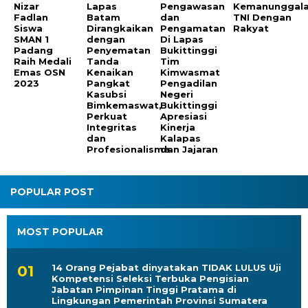
Nizar
Lapas
Pengawasan
Kemanunggal
Fadlan
Batam
dan
TNI Dengan
Siswa
Dirangkaikan
Pengamatan
Rakyat
SMAN 1
dengan
Di Lapas
Padang
Penyematan
Bukittinggi
Raih Medali
Tanda
Tim
Emas OSN
Kenaikan
Kimwasmat
2023
Pangkat
Pengadilan
Kasubsi
Negeri
Bimkemaswat,
Bukittinggi
Perkuat
Apresiasi
Integritas
Kinerja
dan
Kalapas
Profesionalisme
dan Jajaran
POPULAR POST
MOST POPULAR
14 Orang Pejabat dinyatakan TIDAK LULUS Uji
Kompetensi Seleksi Terbuka Pengisian
Jabatan Pimpinan Tinggi Pratama di
Lingkungan Pemerintah Provinsi Sumatera