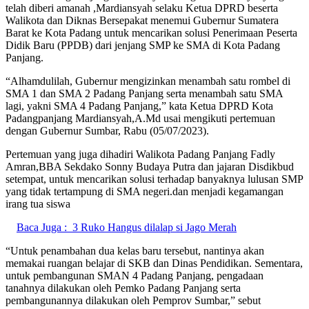
telah diberi amanah ,Mardiansyah selaku Ketua DPRD beserta
Walikota dan Diknas Bersepakat menemui Gubernur Sumatera
Barat ke Kota Padang untuk mencarikan solusi Penerimaan Peserta
Didik Baru (PPDB) dari jenjang SMP ke SMA di Kota Padang
Panjang.
“Alhamdulilah, Gubernur mengizinkan menambah satu rombel di
SMA 1 dan SMA 2 Padang Panjang serta menambah satu SMA
lagi, yakni SMA 4 Padang Panjang,” kata Ketua DPRD Kota
Padangpanjang Mardiansyah,A.Md usai mengikuti pertemuan
dengan Gubernur Sumbar, Rabu (05/07/2023).
Pertemuan yang juga dihadiri Walikota Padang Panjang Fadly
Amran,BBA Sekdako Sonny Budaya Putra dan jajaran Disdikbud
setempat, untuk mencarikan solusi terhadap banyaknya lulusan SMP
yang tidak tertampung di SMA negeri.dan menjadi kegamangan
irang tua siswa
Baca Juga :
3 Ruko Hangus dilalap si Jago Merah
“Untuk penambahan dua kelas baru tersebut, nantinya akan
memakai ruangan belajar di SKB dan Dinas Pendidikan. Sementara,
untuk pembangunan SMAN 4 Padang Panjang, pengadaan
tanahnya dilakukan oleh Pemko Padang Panjang serta
pembangunannya dilakukan oleh Pemprov Sumbar,” sebut