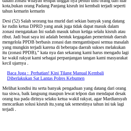
dalam zonasi wilayah tempat tinggal nya penuh diisi orang dari luar
kota,bukan orang Padang Panjang kisruh ini kembali terjadi seperti
tahun kemarin kemarin
Desi (52) Salah seorang tua murid dari sekian banyak yang datang
ke rudin ketua DPRD yang anak juga tidak dapat masuk dalam
zonasi mengatakan Ini sudah masuk tahun ketiga selalu kisruh atau
ribut. Jadi buat saya ini adalah bentuk kegagalan pemerintah daerah
mengelola PPDB berbasis zonasi dan mengantisipasi semua masalah
yang mungkin terjadi karena di beberapa daerah sukses melakukan
itu (zonasi PPDB),” kata nya dan sekarang kami harus mengadu lagi
ke wakil rakyat kami sebagai perpanjangan tangan kami masyarakat
kecil ujarnya .
Baca Juga :
Perhatian! Kini Tilang Manual Kembali
Diberlakukan Sat Lantas Polres Kebumen
Melihat kondisi itu serta banyak pengaduan yang datang dari orang
tua siswa, baik langsung maupun lewat telpon dan mendapat desak
orang tua pada dirinya selaku ketua wakil rakyat, agar Mardiansyah
mencarikan solusi kisruh itu.yang tak semestinya tahun ini tak lagi
terjadi .