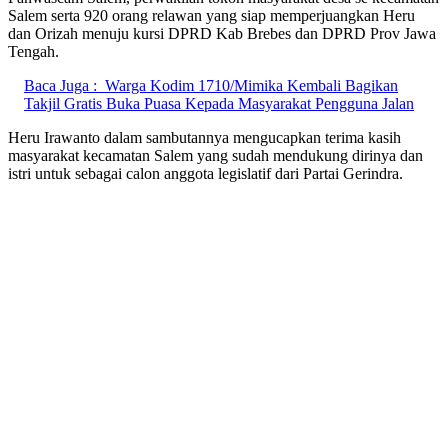
Salem serta 920 orang relawan yang siap memperjuangkan Heru
dan Orizah menuju kursi DPRD Kab Brebes dan DPRD Prov Jawa
Tengah.
Baca Juga :
Warga Kodim 1710/Mimika Kembali Bagikan
Takjil Gratis Buka Puasa Kepada Masyarakat Pengguna Jalan
Heru Irawanto dalam sambutannya mengucapkan terima kasih
masyarakat kecamatan Salem yang sudah mendukung dirinya dan
istri untuk sebagai calon anggota legislatif dari Partai Gerindra.