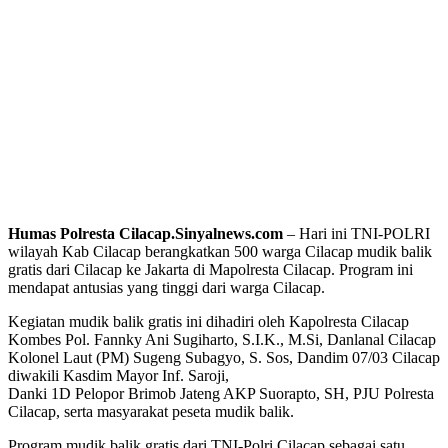
Humas Polresta Cilacap.Sinyalnews.com
– Hari ini TNI-POLRI
wilayah Kab Cilacap berangkatkan 500 warga Cilacap mudik balik
gratis dari Cilacap ke Jakarta di Mapolresta Cilacap. Program ini
mendapat antusias yang tinggi dari warga Cilacap.
Kegiatan mudik balik gratis ini dihadiri oleh Kapolresta Cilacap
Kombes Pol. Fannky Ani Sugiharto, S.I.K., M.Si, Danlanal Cilacap
Kolonel Laut (PM) Sugeng Subagyo, S. Sos, Dandim 07/03 Cilacap
diwakili Kasdim Mayor Inf. Saroji,
Danki 1D Pelopor Brimob Jateng AKP Suorapto, SH, PJU Polresta
Cilacap, serta masyarakat peseta mudik balik.
Program mudik balik gratis dari TNI-Polri Cilacap sebagai satu