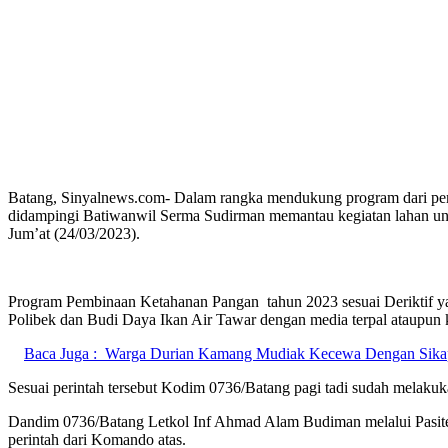
Batang, Sinyalnews.com- Dalam rangka mendukung program dari pem
didampingi Batiwanwil Serma Sudirman memantau kegiatan lahan untu
Jum’at (24/03/2023).
Program Pembinaan Ketahanan Pangan tahun 2023 sesuai Deriktif y
Polibek dan Budi Daya Ikan Air Tawar dengan media terpal ataupun 
Baca Juga :
Warga Durian Kamang Mudiak Kecewa Dengan Sikap 
Sesuai perintah tersebut Kodim 0736/Batang pagi tadi sudah melakuk
Dandim 0736/Batang Letkol Inf Ahmad Alam Budiman melalui Pasite
perintah dari Komando atas.