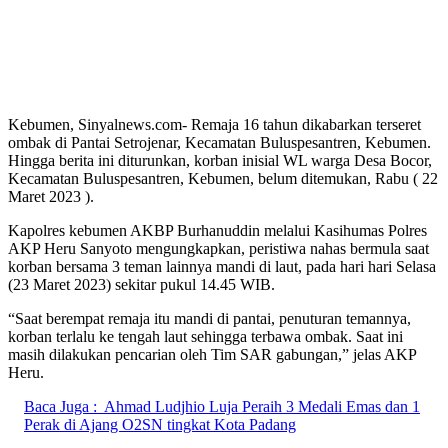
Kebumen, Sinyalnews.com- Remaja 16 tahun dikabarkan terseret
ombak di Pantai Setrojenar, Kecamatan Buluspesantren, Kebumen.
Hingga berita ini diturunkan, korban inisial WL warga Desa Bocor,
Kecamatan Buluspesantren, Kebumen, belum ditemukan, Rabu ( 22
Maret 2023 ).
Kapolres kebumen AKBP Burhanuddin melalui Kasihumas Polres
AKP Heru Sanyoto mengungkapkan, peristiwa nahas bermula saat
korban bersama 3 teman lainnya mandi di laut, pada hari hari Selasa
(23 Maret 2023) sekitar pukul 14.45 WIB.
“Saat berempat remaja itu mandi di pantai, penuturan temannya,
korban terlalu ke tengah laut sehingga terbawa ombak. Saat ini
masih dilakukan pencarian oleh Tim SAR gabungan,” jelas AKP
Heru.
Baca Juga :
Ahmad Ludjhio Luja Peraih 3 Medali Emas dan 1
Perak di Ajang O2SN tingkat Kota Padang