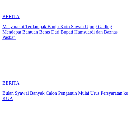
BERITA
Masyarakat Terdampak Banjir Koto Sawah Ujung Gading
Mendapat Bantuan Beras Dari Bupati Hamsuardi dan Baznas
Pasbar
BERITA
Bulan Syawal Banyak Calon Pengantin Mulai Urus Persyaratan ke
KUA