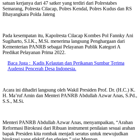
satuan kerjanya dari 47 satker yang terdiri dari Polrestabes
Semarang, Polresta Cilacap, Polres Kendal, Polres Kudus dan RS
Bhayangkara Polda Jateng
Pada kesempatan itu, Kapolresta Cilacap Kombes Pol Fannky Ani
Sugiharto, S.I.K., M.Si. menerima langsung Penghargaan dari
Kementerian PANRB sebagai Pelayanan Publik Kategori A
Predikat Pelayanan Prima 2022.
Baca Juga :
Kadis Kelautan dan Perikanan Sumbar Terima
Audensi Pencerah Desa Indonesia.
Acara ini dihadiri langsung oleh Wakil Presiden Prof. Dr. (H.C.) K.
H. Ma’ruf Amin dan Menteri PANRB Abdullah Azwar Anas, S.Pd.,
S.S., M.Si.
Menteri PANRB Abdullah Azwar Anas, menyampaikan, “Arahan
Reformasi Birokrasi dari Ribuan instrument penilaian sesuai arahan
bapak Presiden kita rombak menjadi seratus untuk mewujudkan
birokrasi yang efektif dan efesien,” ujar Menpan.