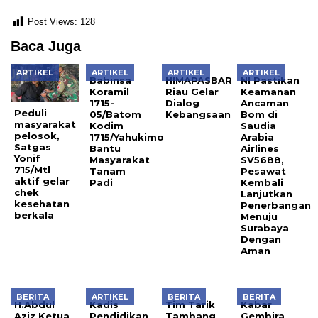
Post Views:
128
Baca Juga
ARTIKEL
ARTIKEL
ARTIKEL
ARTIKEL
Babinsa
HIMAPASBAR
NI Pastikan
Koramil
Riau Gelar
Keamanan
1715-
Dialog
Ancaman
Peduli
05/Batom
Kebangsaan
Bom di
masyarakat
Kodim
Saudia
pelosok,
1715/Yahukimo
Arabia
Satgas
Bantu
Airlines
Yonif
Masyarakat
SV5688,
715/Mtl
Tanam
Pesawat
aktif gelar
Padi
Kembali
chek
Lanjutkan
kesehatan
Penerbangan
berkala
Menuju
Surabaya
Dengan
Aman
BERITA
ARTIKEL
BERITA
BERITA
H.Abdul
Kadis
Tim Tarik
Kabar
Aziz Ketua
Pendidikan
Tambang
Gembira