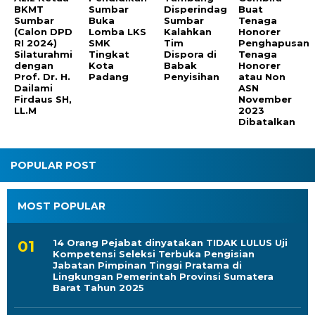
BKMT
Sumbar
Disperindag
Buat
Sumbar
Buka
Sumbar
Tenaga
(Calon DPD
Lomba LKS
Kalahkan
Honorer
RI 2024)
SMK
Tim
Penghapusan
Silaturahmi
Tingkat
Dispora di
Tenaga
dengan
Kota
Babak
Honorer
Prof. Dr. H.
Padang
Penyisihan
atau Non
Dailami
ASN
Firdaus SH,
November
LL.M
2023
Dibatalkan
POPULAR POST
MOST POPULAR
14 Orang Pejabat dinyatakan TIDAK LULUS Uji
Kompetensi Seleksi Terbuka Pengisian
Jabatan Pimpinan Tinggi Pratama di
Lingkungan Pemerintah Provinsi Sumatera
Barat Tahun 2025