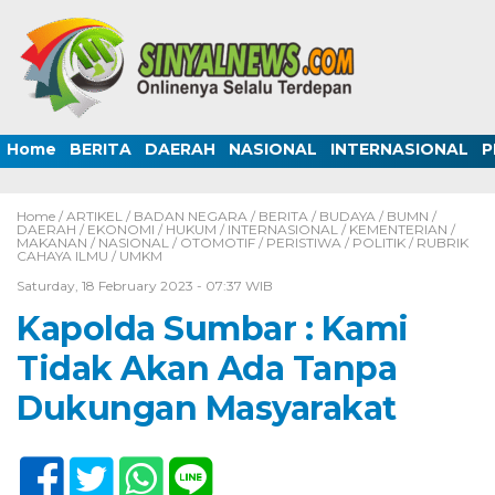
Home
BERITA
DAERAH
NASIONAL
INTERNASIONAL
P
Home /
ARTIKEL
/
BADAN NEGARA
/
BERITA
/
BUDAYA
/
BUMN
/
DAERAH
/
EKONOMI
/
HUKUM
/
INTERNASIONAL
/
KEMENTERIAN
/
MAKANAN
/
NASIONAL
/
OTOMOTIF
/
PERISTIWA
/
POLITIK
/
RUBRIK
CAHAYA ILMU
/
UMKM
Saturday, 18 February 2023 - 07:37 WIB
Kapolda Sumbar : Kami
Tidak Akan Ada Tanpa
Dukungan Masyarakat