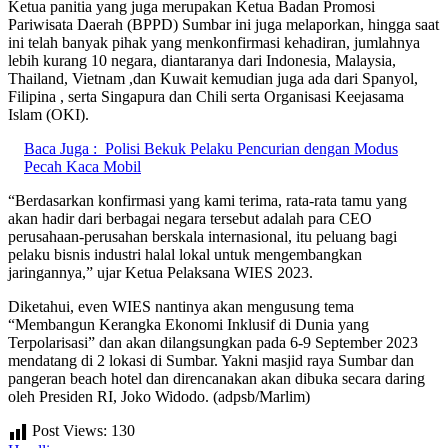
Ketua panitia yang juga merupakan Ketua Badan Promosi
Pariwisata Daerah (BPPD) Sumbar ini juga melaporkan, hingga saat
ini telah banyak pihak yang menkonfirmasi kehadiran, jumlahnya
lebih kurang 10 negara, diantaranya dari Indonesia, Malaysia,
Thailand, Vietnam ,dan Kuwait kemudian juga ada dari Spanyol,
Filipina , serta Singapura dan Chili serta Organisasi Keejasama
Islam (OKI).
Baca Juga :
Polisi Bekuk Pelaku Pencurian dengan Modus
Pecah Kaca Mobil
“Berdasarkan konfirmasi yang kami terima, rata-rata tamu yang
akan hadir dari berbagai negara tersebut adalah para CEO
perusahaan-perusahan berskala internasional, itu peluang bagi
pelaku bisnis industri halal lokal untuk mengembangkan
jaringannya,” ujar Ketua Pelaksana WIES 2023.
Diketahui, even WIES nantinya akan mengusung tema
“Membangun Kerangka Ekonomi Inklusif di Dunia yang
Terpolarisasi” dan akan dilangsungkan pada 6-9 September 2023
mendatang di 2 lokasi di Sumbar. Yakni masjid raya Sumbar dan
pangeran beach hotel dan direncanakan akan dibuka secara daring
oleh Presiden RI, Joko Widodo. (adpsb/Marlim)
Post Views:
130