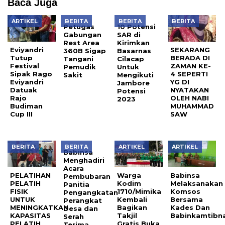
Baca Juga
ARTIKEL
BERITA
BERITA
BERITA
Petugas
10 Potensi
Gabungan
SAR di
Rest Area
Kirimkan
Eviyandri
SEKARANG
360B Sigap
Basarnas
Tutup
BERADA DI
Tangani
Cilacap
Festival
ZAMAN KE-
Pemudik
Untuk
Sipak Rago
4 SEPERTI
Sakit
Mengikuti
Eviyandri
YG DI
Jambore
Datuak
NYATAKAN
Potensi
Rajo
OLEH NABI
2023
Budiman
MUHAMMAD
Cup III
SAW
BERITA
BERITA
ARTIKEL
ARTIKEL
Babinsa
Menghadiri
Acara
PELATIHAN
Warga
Babinsa
Pembubaran
PELATIH
Kodim
Melaksanakan
Panitia
FISIK
1710/Mimika
Komsos
Pengangkatan
UNTUK
Kembali
Bersama
Perangkat
MENINGKATKAN
Bagikan
Kades Dan
Desa dan
KAPASITAS
Takjil
Babinkamtibn
Serah
PELATIH
Gratis Buka
Terima