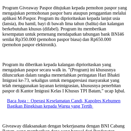
Program Giveaway Paspor ditujukan kepada pemohon paspor yang
mengajukan permohonan paspor baru ataupun penggantian melalui
aplikasi M-Paspor. Program itu diprioritaskan kepada lanjut usia
(lansia), ibu hamil, bayi di bawah lima tahun (balita) dan kalangan
berkebutuhan khusus (difabel). Program itu memberikan
kesempatan untuk pemenang mendapatkan tabungan bank BNI46
senilai Rp350.000 (pemohon paspor biasa) dan Rp650.000
(pemohon paspor elektronik).
Program itu diberikan kepada kalangan diprioritaskan yang
mengajukan paspor secara walk in. ”(Program) ini khususnya
diluncurkan dalam rangka memeriahkan peringatan Hari Bhakti
Imigrasi ke-73, sekaligus untuk mengapresiasi masyarakat yang
telah menggunakan layanan keimigrasian, khususnya penerbitan
paspor di Kantor Imigrasi Kelas I Khusus TPI Batam,” ucap Iqbal.
Baca Juga :
Operasi Keselamatan Candi, Kapolres Kebumen
Bagikan Bingkisan kepada Warga yang Tertib
Giveaway dilaksanakan dengan bekerjasama dengan BNI Cabang