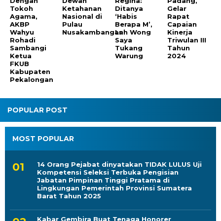
Dengan
Dewan
Regina:
Padang,
Tokoh
Ketahanan
Ditanya
Gelar
Agama,
Nasional di
‘Habis
Rapat
AKBP
Pulau
Berapa M’,
Capaian
Wahyu
Nusakambangan
Lah Wong
Kinerja
Rohadi
Saya
Triwulan III
Sambangi
Tukang
Tahun
Ketua
Warung
2024
FKUB
Kabupaten
Pekalongan
POPULAR POST
MOST POPULAR
14 Orang Pejabat dinyatakan TIDAK LULUS Uji
Kompetensi Seleksi Terbuka Pengisian
Jabatan Pimpinan Tinggi Pratama di
Lingkungan Pemerintah Provinsi Sumatera
Barat Tahun 2025
Kabar Gembira Buat Tenaga Honorer