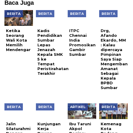
Baca Juga
BERITA
BERITA
BERITA
BERITA
Ketika
Kadis
ITPC
Drg,
Seorang
Pendidikan
Chennai
Afando
Wali Kota
Sumbar
India
Ekardo, MM
Memilih
Lepas
Promosikan
: Kalau
Mendengar
Jenazah
Gambir
dipercaya
Kepala SMK
Sumbar
Pimpinan
5 ke
Saya Siap
Tempat
Mengemban
Peristirahatan
Amanat
Terakhir
Sebagai
Kepala
BPBD
Sumbar
BERITA
BERITA
ARTIKEL
BERITA
Jalin
Kunjungan
Ibu Taruni
Kemenag
Silaturahmi
Kerja
Akpol
Kota