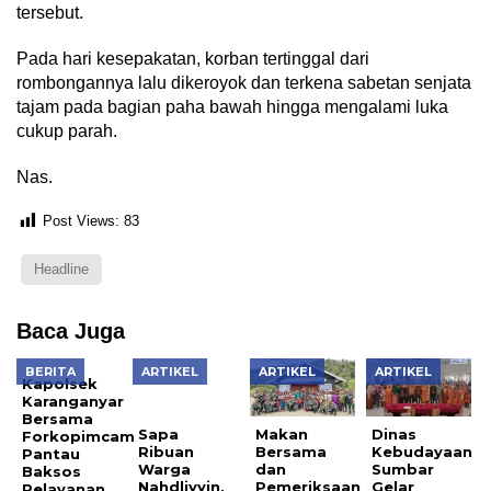
tersebut.
Pada hari kesepakatan, korban tertinggal dari
rombongannya lalu dikeroyok dan terkena sabetan senjata
tajam pada bagian paha bawah hingga mengalami luka
cukup parah.
Nas.
Post Views:
83
Headline
Baca Juga
BERITA
ARTIKEL
ARTIKEL
ARTIKEL
Kapolsek
Karanganyar
Bersama
Sapa
Makan
Dinas
Forkopimcam
Ribuan
Bersama
Kebudayaan
Pantau
Warga
dan
Sumbar
Baksos
Nahdliyyin,
Pemeriksaan
Gelar
Pelayanan