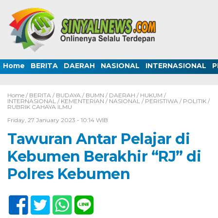
Home
BERITA
DAERAH
NASIONAL
INTERNASIONAL
P
Home /
BERITA
/
BUDAYA
/
BUMN
/
DAERAH
/
HUKUM
/
INTERNASIONAL
/
KEMENTERIAN
/
NASIONAL
/
PERISTIWA
/
POLITIK
/
RUBRIK CAHAYA ILMU
Friday, 27 January 2023 - 10:14 WIB
Tawuran Antar Pelajar di
Kebumen Berakhir “RJ” di
Polres Kebumen