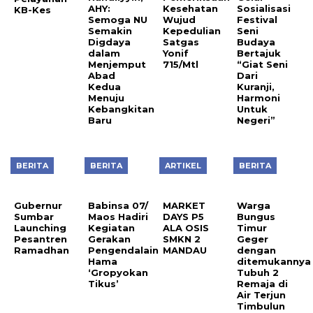
AHY:
Kesehatan
Sosialisasi
KB-Kes
Semoga NU
Wujud
Festival
Semakin
Kepedulian
Seni
Digdaya
Satgas
Budaya
dalam
Yonif
Bertajuk
Menjemput
715/Mtl
“Giat Seni
Abad
Dari
Kedua
Kuranji,
Menuju
Harmoni
Kebangkitan
Untuk
Baru
Negeri”
BERITA
BERITA
ARTIKEL
BERITA
Gubernur
Sumbar
Launching
Babinsa 07/
MARKET
Warga
Pesantren
Maos Hadiri
DAYS P5
Bungus
Ramadhan
Kegiatan
ALA OSIS
Timur
Gerakan
SMKN 2
Geger
Pengendalain
MANDAU
dengan
Hama
ditemukannya
‘Gropyokan
Tubuh 2
Tikus’
Remaja di
Air Terjun
Timbulun