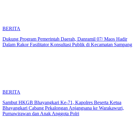
BERITA
Dukung Program Pemerintah Daerah, Danramil 07/ Maos Hadir
Dalam Rakor Fasilitator Konsultasi Publik di Kecamatan Sampang
BERITA
Sambut HKGB Bhayangkari Ke-71, Kapolres Beserta Ketua
Bhayangkari Cabang Pekalongan Anjangsana ke Warakawuri,
Purnawirawan dan Anak Anggota Polri