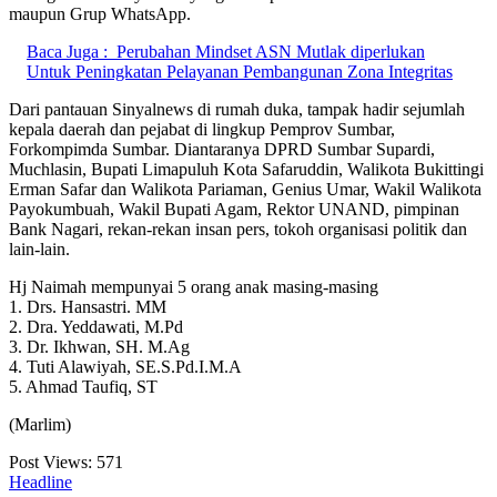
maupun Grup WhatsApp.
Baca Juga :
Perubahan Mindset ASN Mutlak diperlukan
Untuk Peningkatan Pelayanan Pembangunan Zona Integritas
Dari pantauan Sinyalnews di rumah duka, tampak hadir sejumlah
kepala daerah dan pejabat di lingkup Pemprov Sumbar,
Forkompimda Sumbar. Diantaranya DPRD Sumbar Supardi,
Muchlasin, Bupati Limapuluh Kota Safaruddin, Walikota Bukittingi
Erman Safar dan Walikota Pariaman, Genius Umar, Wakil Walikota
Payokumbuah, Wakil Bupati Agam, Rektor UNAND, pimpinan
Bank Nagari, rekan-rekan insan pers, tokoh organisasi politik dan
lain-lain.
Hj Naimah mempunyai 5 orang anak masing-masing
1. Drs. Hansastri. MM
2. Dra. Yeddawati, M.Pd
3. Dr. Ikhwan, SH. M.Ag
4. Tuti Alawiyah, SE.S.Pd.I.M.A
5. Ahmad Taufiq, ST
(Marlim)
Post Views:
571
Headline