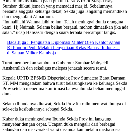
Almarhum disalatkan pada pukul 10.30 WIB di Masjid Raya
Sumbar, diikuti jemaah yang memadati masjid. Sebelumnya,
bersama anggota keluarga dekat, Sekda juga langsung memandikan
dan mengkafani Almarhum.
“Innnalillahi Wainnailaihi rojiun. Telah meninggal dunia orangtua
kami, Hj Naimah, Selama beliau bergaul, mohon dimaafkan jika ada
salah,” ucap Hansastri dengan suara terbata bercampur tangis.
Baca Juga :
Penguatan Diplomasi Militer Oleh Kantor Athan
RI Phnom Penh Melalui Penyediaan Kelas Bahasa Indonesia
di Satuan Militer Kamboja
Turut memberikan sambutan Gubernur Sumbar Mahyeldi
Ansharullah dan sekaligus melepas jenazah secara resmi.
Kepala UPTD BPSMB Disperindag Prov Sumatera Barat Darman
ST, MM mengatakan bahwa turut belasungkawa ke keluarga Sekda
Prov setelah menerima konfirmasi bahwa ibunda beliau meninggal
dunia.
Selama ibundanya dirawat, Sekda Prov itu rutin merawat ibunya di
sela-sela kesibukannya sebagai Sekda.
Kabar duka meninggalnya Ibunda Sekda Prov ini langsung
menyebar dengan cepat. Ucapan duka mengalir dari berbagai
kalangan dan masyarakat yang disampaikan melalui media sosial