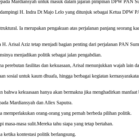
pada Mardiansyah untuk masuk dalam jajaran pimpinan DPW PAN Su
ndampingi H. Indra Dt Majo Lelo yang ditunjuk sebagai Ketua DPW PA
truktural. Ia merupakan pengakuan atas perjalanan panjang seorang ka
 H. Arisal Aziz tetap menjadi bagian penting dari perjalanan PAN Sum
nsinya menjadikan politik sebagai jalan pengabdian.
a perebutan fasilitas dan kekuasaan, Arisal menunjukkan wajah lain dar
an sosial untuk kaum dhuafa, hingga berbagai kegiatan kemasyarakata
ladan bahwa kekuasaan hanya akan bermakna jika menghadirkan manfaat 
ada Mardiansyah dan Allex Saputra.
a memperlakukan orang-orang yang pernah berbeda pilihan politik.
 masa-masa sulit.Mereka tahu siapa yang tetap bertahan.
 ketika kontestasi politik berlangsung.