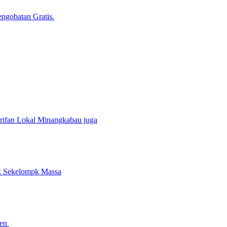
gobatan Gratis.
rifan Lokal Minangkabau juga
k Sekelompk Massa
men