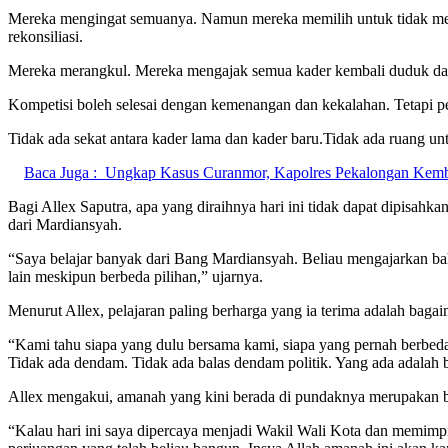
Mereka mengingat semuanya. Namun mereka memilih untuk tidak menj
rekonsiliasi.
Mereka merangkul. Mereka mengajak semua kader kembali duduk dalam
Kompetisi boleh selesai dengan kemenangan dan kekalahan. Tetapi pe
Tidak ada sekat antara kader lama dan kader baru.Tidak ada ruang u
Baca Juga :
Ungkap Kasus Curanmor, Kapolres Pekalongan Kemb
Bagi Allex Saputra, apa yang diraihnya hari ini tidak dapat dipisa
dari Mardiansyah.
“Saya belajar banyak dari Bang Mardiansyah. Beliau mengajarkan ba
lain meskipun berbeda pilihan,” ujarnya.
Menurut Allex, pelajaran paling berharga yang ia terima adalah ba
“Kami tahu siapa yang dulu bersama kami, siapa yang pernah berbeda
Tidak ada dendam. Tidak ada balas dendam politik. Yang ada adalah
Allex mengakui, amanah yang kini berada di pundaknya merupakan bag
“Kalau hari ini saya dipercaya menjadi Wakil Wali Kota dan memimp