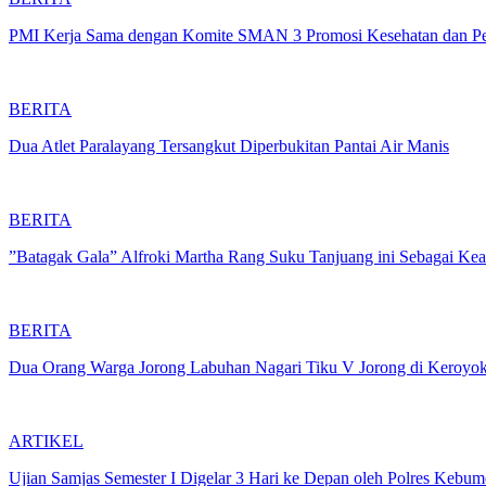
PMI Kerja Sama dengan Komite SMAN 3 Promosi Kesehatan dan Pen
BERITA
Dua Atlet Paralayang Tersangkut Diperbukitan Pantai Air Manis
BERITA
”Batagak Gala” Alfroki Martha Rang Suku Tanjuang ini Sebagai Kea
BERITA
Dua Orang Warga Jorong Labuhan Nagari Tiku V Jorong di Keroyo
ARTIKEL
Ujian Samjas Semester I Digelar 3 Hari ke Depan oleh Polres Kebu