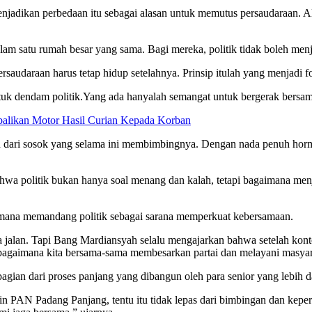
adikan perbedaan itu sebagai alasan untuk memutus persaudaraan. A
 satu rumah besar yang sama. Bagi mereka, politik tidak boleh menja
rsaudaraan harus tetap hidup setelahnya. Prinsip itulah yang menjadi
ntuk dendam politik.Yang ada hanyalah semangat untuk bergerak bersam
alikan Motor Hasil Curian Kepada Korban
hkan dari sosok yang selama ini membimbingnya. Dengan nada penuh hor
hwa politik bukan hanya soal menang dan kalah, tetapi bagaimana me
gaimana memandang politik sebagai sarana memperkuat kebersamaan.
 jalan. Tapi Bang Mardiansyah selalu mengajarkan bahwa setelah konte
 bagaimana kita bersama-sama membesarkan partai dan melayani masyar
ian dari proses panjang yang dibangun oleh para senior yang lebih d
in PAN Padang Panjang, tentu itu tidak lepas dari bimbingan dan kep