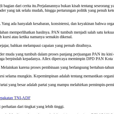
agian dari cerita itu.Perjalanannya bukan kisah tentang seseorang yan
i kader yang tak selalu mudah, hingga pertarungan politik yang penuh 
a. Yang ada hanyalah kesabaran, konsistensi, dan keyakinan bahwa orga
rlahan memperlihatkan hasilnya. PAN tumbuh menjadi salah satu kekua
h kursi atau ketika namanya semakin dikenal.
sejajar, bahkan melampaui capaian yang pernah diraihnya.
 Kader muda yang tumbuh dalam proses panjang perjuangan PAN itu kin
ota juga berpindah kepadanya. Allex dipercaya memimpin DPD PAN Kot
a. Melainkan karena proses pembinaan yang berlangsung bertahun-tahun
selama mungkin. Kepemimpinan adalah tentang memastikan organisasi t
 Partai yang besar adalah partai yang mampu melahirkan pemimpin-pem
sepakatan TNI-ADF
erhatian dari tingkat yang lebih tinggi.