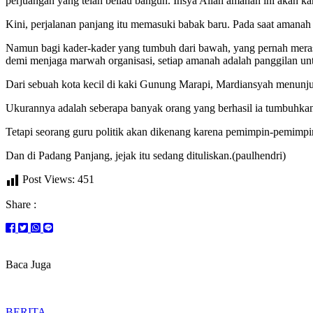
perjuangan yang telah beliau bangun. Insya Allah amanah ini akan ka
Kini, perjalanan panjang itu memasuki babak baru. Pada saat amanah 
Namun bagi kader-kader yang tumbuh dari bawah, yang pernah merasa
demi menjaga marwah organisasi, setiap amanah adalah panggilan untu
Dari sebuah kota kecil di kaki Gunung Marapi, Mardiansyah menunju
Ukurannya adalah seberapa banyak orang yang berhasil ia tumbuhka
Tetapi seorang guru politik akan dikenang karena pemimpin-pemimpin
Dan di Padang Panjang, jejak itu sedang dituliskan.(paulhendri)
Post Views:
451
Share :
Baca Juga
BERITA