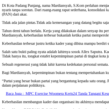
Di Kota Padang Panjang, nama Mardiansyah, S.Kom perlahan menjadi b
nyaris tanpa sorotan. Dari ruang-ruang rapat sederhana, konsolidas
(PAN) dari akar.
Tidak ada jalan pintas.Tidak ada kemenangan yang datang begitu saj
Tahun demi tahun berlalu. Kerja yang dilakukan dalam senyap itu pe
Mardiansyah, keberhasilan terbesar bukanlah ketika partai memperole
Keberhasilan terbesar justru ketika kader yang dibina mampu berdiri 
Salah satu bukti paling nyata adalah lahirnya sosok Allex Saputra.
Tidak hanya itu, tongkat estafet kepemimpinan partai di tingkat k
Sebuah regenerasi yang tidak lahir karena kedekatan personal semat
Bagi Mardiansyah, kepemimpinan bukan tentang mempertahankan kursi 
“Partai yang besar bukan partai yang bergantung kepada satu orang.
dalam perjalanan politiknya.
Baca Juga :
MPC Exercise Woomera Keris24 Tanda Tangani Ke
Keberhasilan membangun kader dan organisasi itu akhirnya mendapat p