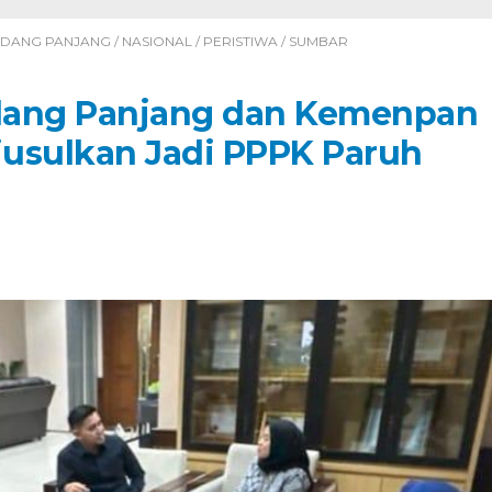
ADANG PANJANG
/
NASIONAL
/
PERISTIWA
/
SUMBAR
dang Panjang dan Kemenpan
Diusulkan Jadi PPPK Paruh