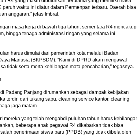
an R4 yang masih dibutuhkan, terutama yang memiliki masa
PK paruh waktu ini diatur dalam Permenpan terbaru. Daerah bisa
 anggaran,” jelas Imbral.
dengan masa kerja di bawah tiga tahun, sementara R4 mencakup
am, hingga tenaga administrasi ringan yang selama ini
lan harus dimulai dari pemerintah kota melalui Badan
aya Manusia (BKPSDM). “Kami di DPRD akan mengawal
asa tidak serta-merta kehilangan mata pencaharian,” tegasnya.
n
R4 di Padang Panjang dirumahkan sebagai dampak kebijakan
terdiri dari tukang sapu, cleaning service kantor, cleaning
enaga jaga malam.
ari mereka yang telah mengabdi puluhan tahun harus kehilanga
 Bahkan, beberapa anak pegawai R4 dikabarkan tidak bisa
salah penerimaan siswa baru (PPDB) yang tidak dibela oleh