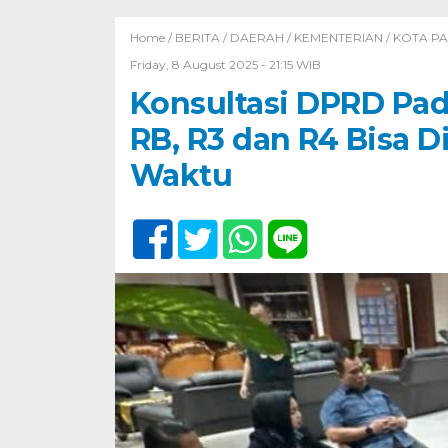
Home /
BERITA
/
DAERAH
/
KEMENTERIAN
/
KOTA P
Friday, 8 August 2025 - 21:15 WIB
Konsultasi DPRD Pa
RB, R3 dan R4 Bisa 
Waktu