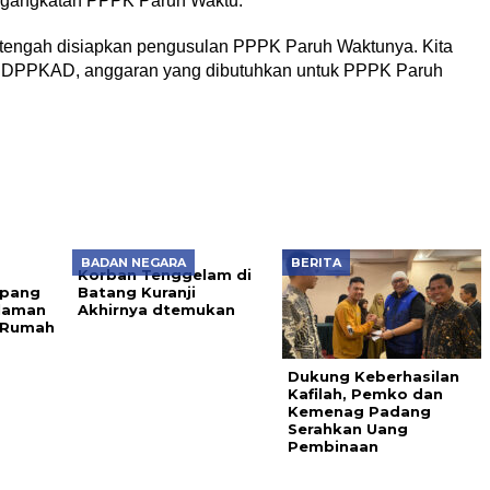
ngangkatan PPPK Paruh Waktu.
 tengah disiapkan pengusulan PPPK Paruh Waktunya. Kita
i DPPKAD, anggaran yang dibutuhkan untuk PPPK Paruh
BADAN NEGARA
BERITA
Korban Tenggelam di
pang
Batang Kuranji
laman
Akhirnya dtemukan
h Rumah
Dukung Keberhasilan
Kafilah, Pemko dan
Kemenag Padang
Serahkan Uang
Pembinaan