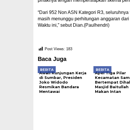
pihaknya tengah mempersiapkan skema pe
“Dari 952 Non ASN Kategori R3, seluruhnya
masih menunggu perhitungan anggaran dar
Waktu ini,” sebut Dian.(Paulhendri)
Post Views:
183
Baca Juga
BERITA
BERITA
Awali Kunjungan Kerja
Apel Tiga Pilar
di Sumbar, Presiden
Kecamatan Sam
Joko Widodo
Bertempat Diha
Resmikan Bandara
Masjid Baitulla
Mentawai
Makan Intan