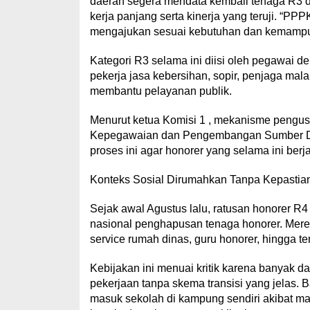
daerah segera mendata kembali tenaga R3 d
kerja panjang serta kinerja yang teruji. “PP
mengajukan sesuai kebutuhan dan kemampuan
Kategori R3 selama ini diisi oleh pegawai 
pekerja jasa kebersihan, sopir, penjaga mal
membantu pelayanan publik.
Menurut ketua Komisi 1 , mekanisme pengusu
Kepegawaian dan Pengembangan Sumber D
proses ini agar honorer yang selama ini berj
Konteks Sosial Dirumahkan Tanpa Kepastia
Sejak awal Agustus lalu, ratusan honorer 
nasional penghapusan tenaga honorer. Mereka 
service rumah dinas, guru honorer, hingga t
Kebijakan ini menuai kritik karena banyak d
pekerjaan tanpa skema transisi yang jelas.
masuk sekolah di kampung sendiri akibat ma