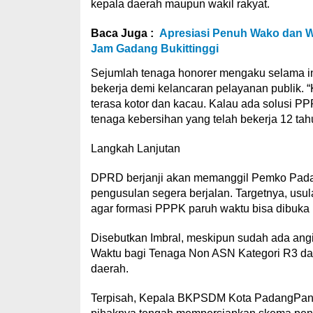
kepala daerah maupun wakil rakyat.
Baca Juga :
Apresiasi Penuh Wako dan W
Jam Gadang Bukittinggi
Sejumlah tenaga honorer mengaku selama in
bekerja demi kelancaran pelayanan publik. “K
terasa kotor dan kacau. Kalau ada solusi PP
tenaga kebersihan yang telah bekerja 12 tah
Langkah Lanjutan
DPRD berjanji akan memanggil Pemko Pada
pengusulan segera berjalan. Targetnya, usu
agar formasi PPPK paruh waktu bisa dibuka
Disebutkan Imbral, meskipun sudah ada an
Waktu bagi Tenaga Non ASN Kategori R3 da
daerah.
Terpisah, Kepala BKPSDM Kota PadangPanj