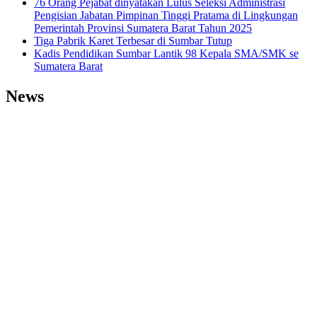
76 Orang Pejabat dinyatakan Lulus Seleksi Administrasi
Pengisian Jabatan Pimpinan Tinggi Pratama di Lingkungan
Pemerintah Provinsi Sumatera Barat Tahun 2025
Tiga Pabrik Karet Terbesar di Sumbar Tutup
Kadis Pendidikan Sumbar Lantik 98 Kepala SMA/SMK se
Sumatera Barat
News