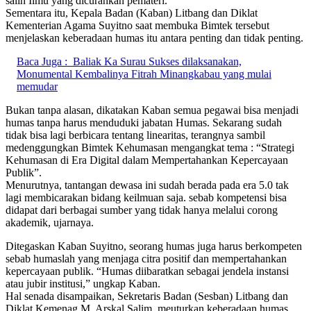
salin Ilmu yang dicurahkan pemateri.
Sementara itu, Kepala Badan (Kaban) Litbang dan Diklat
Kementerian Agama Suyitno saat membuka Bimtek tersebut
menjelaskan keberadaan humas itu antara penting dan tidak penting.
Baca Juga :
Baliak Ka Surau Sukses dilaksanakan,
Monumental Kembalinya Fitrah Minangkabau yang mulai
memudar
Bukan tanpa alasan, dikatakan Kaban semua pegawai bisa menjadi
humas tanpa harus menduduki jabatan Humas. Sekarang sudah
tidak bisa lagi berbicara tentang linearitas, terangnya sambil
medenggungkan Bimtek Kehumasan mengangkat tema : “Strategi
Kehumasan di Era Digital dalam Mempertahankan Kepercayaan
Publik”.
Menurutnya, tantangan dewasa ini sudah berada pada era 5.0 tak
lagi membicarakan bidang keilmuan saja. sebab kompetensi bisa
didapat dari berbagai sumber yang tidak hanya melalui corong
akademik, ujarnaya.
Ditegaskan Kaban Suyitno, seorang humas juga harus berkompeten
sebab humaslah yang menjaga citra positif dan mempertahankan
kepercayaan publik. “Humas diibaratkan sebagai jendela instansi
atau jubir institusi,” ungkap Kaban.
Hal senada disampaikan, Sekretaris Badan (Sesban) Litbang dan
Diklat Kemenag M. Arskal Salim, meuturkan keberadaan humas