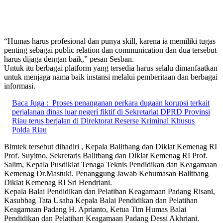
“Humas harus profesional dan punya skill, karena ia memiliki tugas
penting sebagai public relation dan communication dan dua tersebut
harus dijaga dengan baik,” pesan Sesban.
Untuk itu berbagai platform yang tersedia harus selalu dimanfaatkan
untuk menjaga nama baik instansi melalui pemberitaan dan berbagai
informasi.
Baca Juga :
Proses penanganan perkara dugaan korupsi terkait
perjalanan dinas luar negeri fiktif di Sekretariat DPRD Provinsi
Riau terus berjalan di Direktorat Reserse Kriminal Khusus
Polda Riau
Bimtek tersebut dihadiri , Kepala Balitbang dan Diklat Kemenag RI
Prof. Suyitno, Sekretaris Balitbang dan Diklat Kemenag RI Prof.
Salim, Kepala Pusdiklat Tenaga Teknis Pendidikan dan Keagamaan
Kemenag Dr.Mastuki. Penanggung Jawab Kehumasan Balitbang
Diklat Kemenag RI Sri Hendriani.
Kepala Balai Pendidikan dan Pelatihan Keagamaan Padang Risani,
Kasubbag Tata Usaha Kepala Balai Pendidikan dan Pelatihan
Keagamaan Padang H. Aprianto, Ketua Tim Humas Balai
Pendidikan dan Pelatihan Keagamaan Padang Dessi Akhriani.