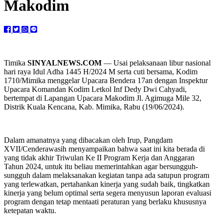
Makodim
Timika
SINYALNEWS.COM
— Usai pelaksanaan libur nasional
hari raya Idul Adha 1445 H/2024 M serta cuti bersama, Kodim
1710/Mimika menggelar Upacara Bendera 17an dengan Inspektur
Upacara Komandan Kodim Letkol Inf Dedy Dwi Cahyadi,
bertempat di Lapangan Upacara Makodim Jl. Agimuga Mile 32,
Distrik Kuala Kencana, Kab. Mimika, Rabu (19/06/2024).
Dalam amanatnya yang dibacakan oleh Irup, Pangdam
XVII/Cenderawasih menyampaikan bahwa saat ini kita berada di
yang tidak akhir Triwulan Ke II Program Kerja dan Anggaran
Tahun 2024, untuk itu beliau memerintahkan agar bersungguh-
sungguh dalam melaksanakan kegiatan tanpa ada satupun program
yang terlewatkan, pertahankan kinerja yang sudah baik, tingkatkan
kinerja yang belum optimal serta segera menyusun laporan evaluasi
program dengan tetap mentaati peraturan yang berlaku khususnya
ketepatan waktu.