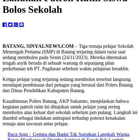
Bolos Sekolah
BATANG, SINYALNEWS.COM
– Tiga remaja pelajar Sekolah
Menengah Pertama (SMP) di Batang terjaring dalam razia saat
sedang membolos pada Senin (24/11/2023). Mereka ditemukan
tengah asyik berada di sebuah warung di sepanjang jalan
perkebunan teh PT. Pagilaran sebelum waktu pelajaran berakhir.
Ketiga pelajar yang terjaring sedang membolos tersebut langsung
mendapat pembinaan dari petugas yang berasal dari Polres Batang
dan Dinas Pendidikan Kabupaten Batang.
Kasatbinmas Polres Batang, AKP Sukamto, menjelaskan bahwa
kegiatan patroli rutin ini ditujukan untuk pelajar yang sering
membolos atau keluar dari sekolah sebelum jam pulang. Langkah ini
diambil sebagai tindakan antisipasi terhadap potensi kenakalan
remaja atau tawuran antar pelajar.
Baca Juga :
Gempa dan Badai Tak Surutkan Langkah Warga,
Reses Mardiansyah Diserbu Aspirasi di Tanah Pak Lambik