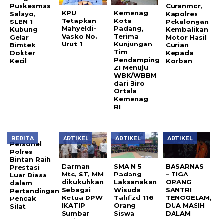
Puskesmas
Curanmor,
KPU
Kemenag
Salayo,
Kapolres
Tetapkan
Kota
SLBN 1
Pekalongan
Mahyeldi-
Padang,
Kubung
Kembalikan
Vasko No.
Terima
Gelar
Motor Hasil
Urut 1
Kunjungan
Bimtek
Curian
Tim
Dokter
Kepada
Pendamping
Kecil
Korban
ZI Menuju
WBK/WBBM
dari Biro
Ortala
Kemenag
RI
BERITA
ARTIKEL
ARTIKEL
ARTIKEL
Personel
Polres
Bintan Raih
Darman
SMA N 5
BASARNAS
Prestasi
Mtc, ST, MM
Padang
– TIGA
Luar Biasa
dikukuhkan
Laksanakan
ORANG
dalam
Sebagai
Wisuda
SANTRI
Pertandingan
Ketua DPW
Tahfizd 116
TENGGELAM,
Pencak
IKATIP
Orang
DUA MASIH
Silat
Sumbar
Siswa
DALAM