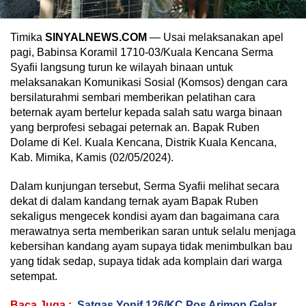
Timika
SINYALNEWS.COM
— Usai melaksanakan apel
pagi, Babinsa Koramil 1710-03/Kuala Kencana Serma
Syafii langsung turun ke wilayah binaan untuk
melaksanakan Komunikasi Sosial (Komsos) dengan cara
bersilaturahmi sembari memberikan pelatihan cara
beternak ayam bertelur kepada salah satu warga binaan
yang berprofesi sebagai peternak an. Bapak Ruben
Dolame di Kel. Kuala Kencana, Distrik Kuala Kencana,
Kab. Mimika, Kamis (02/05/2024).
Dalam kunjungan tersebut, Serma Syafii melihat secara
dekat di dalam kandang ternak ayam Bapak Ruben
sekaligus mengecek kondisi ayam dan bagaimana cara
merawatnya serta memberikan saran untuk selalu menjaga
kebersihan kandang ayam supaya tidak menimbulkan bau
yang tidak sedap, supaya tidak ada komplain dari warga
setempat.
Baca Juga :
Satgas Yonif 126/KC Pos Arimop Gelar