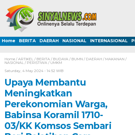
Home
BERITA
DAERAH
NASIONAL
INTERNASIONAL
P
Home /
ARTIKEL
/
BERITA
/
BUDAYA
/
BUMN
/
DAERAH
/
MAKANAN
/
NASIONAL
/
PERISTIWA
/
UMKM
Saturday, 4 May 2024 - 14:52 WIB
Upaya Membantu
Meningkatkan
Perekonomian Warga,
Babinsa Koramil 1710-
03/KK Komsos Sembari