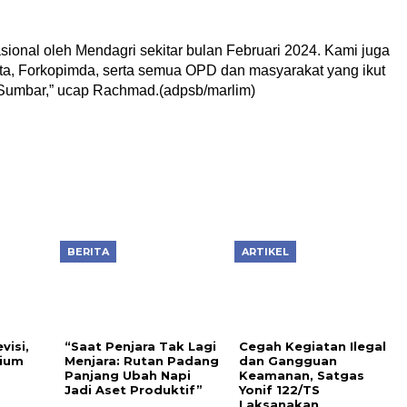
asional oleh Mendagri sekitar bulan Februari 2024. Kami juga
ta, Forkopimda, serta semua OPD dan masyarakat yang ikut
Sumbar,” ucap Rachmad.(adpsb/marlim)
BERITA
ARTIKEL
visi,
“Saat Penjara Tak Lagi
Cegah Kegiatan Ilegal
ium
Menjara: Rutan Padang
dan Gangguan
Panjang Ubah Napi
Keamanan, Satgas
Jadi Aset Produktif”
Yonif 122/TS
Laksanakan