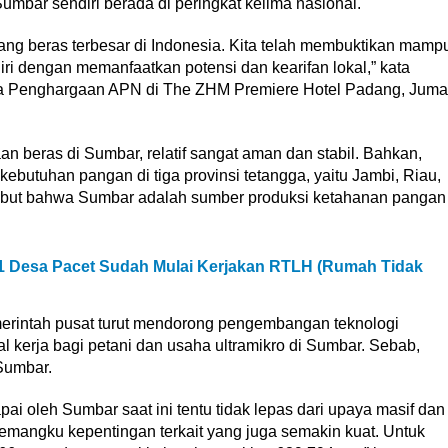
umbar sendiri berada di peringkat kelima nasional.
ng beras terbesar di Indonesia. Kita telah membuktikan mamp
i dengan memanfaatkan potensi dan kearifan lokal,” kata
 Penghargaan APN di The ZHM Premiere Hotel Padang, Juma
n beras di Sumbar, relatif sangat aman dan stabil. Bahkan,
butuhan pangan di tiga provinsi tetangga, yaitu Jambi, Riau,
sebut bahwa Sumbar adalah sumber produksi ketahanan pangan
 Desa Pacet Sudah Mulai Kerjakan RTLH (Rumah Tidak
merintah pusat turut mendorong pengembangan teknologi
 kerja bagi petani dan usaha ultramikro di Sumbar. Sebab,
Sumbar.
ai oleh Sumbar saat ini tentu tidak lepas dari upaya masif dan
h pemangku kepentingan terkait yang juga semakin kuat. Untuk