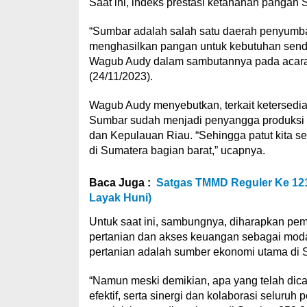
Saat ini, indeks prestasi ketahanan pangan S
“Sumbar adalah salah satu daerah penyumba
menghasilkan pangan untuk kebutuhan sendir
Wagub Audy dalam sambutannya pada acara
(24/11/2023).
Wagub Audy menyebutkan, terkait ketersediaa
Sumbar sudah menjadi penyangga produksi ke
dan Kepulauan Riau. “Sehingga patut kita 
di Sumatera bagian barat,” ucapnya.
Baca Juga :
Satgas TMMD Reguler Ke 121
Layak Huni)
Untuk saat ini, sambungnya, diharapkan pe
pertanian dan akses keuangan sebagai modal
pertanian adalah sumber ekonomi utama di 
“Namun meski demikian, apa yang telah dicap
efektif, serta sinergi dan kolaborasi seluru