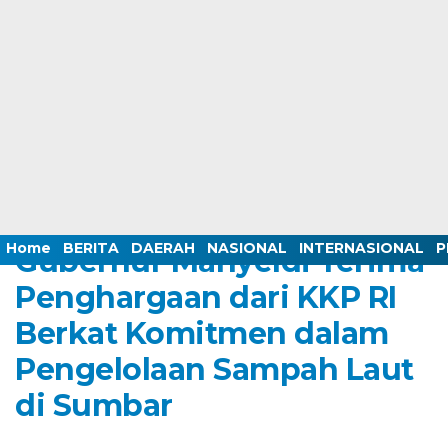
Home /
BERITA
/
DAERAH
/
NASIONAL
Monday, 13 November 2023 - 10:12 WIB
Home
BERITA
DAERAH
NASIONAL
INTERNASIONAL
P
Gubernur Mahyeldi Terima
Penghargaan dari KKP RI
Berkat Komitmen dalam
Pengelolaan Sampah Laut
di Sumbar