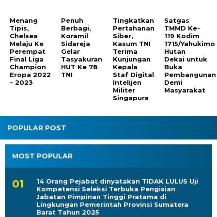
Menang
Penuh
Tingkatkan
Satgas
Tipis,
Berbagi,
Pertahanan
TMMD Ke-
Chelsea
Koramil
Siber,
119 Kodim
Melaju Ke
Sidareja
Kasum TNI
1715/Yahukimo
Perempat
Gelar
Terima
Hutan
Final Liga
Tasyakuran
Kunjungan
Dekai untuk
Champion
HUT Ke 78
Kepala
Buka
Eropa 2022
TNI
Staf Digital
Pembangunan 
– 2023
Intelijen
Demi
Militer
Masyarakat
Singapura
POPULAR POST
MOST POPULAR
14 Orang Pejabat dinyatakan TIDAK LULUS Uji
Kompetensi Seleksi Terbuka Pengisian
Jabatan Pimpinan Tinggi Pratama di
Lingkungan Pemerintah Provinsi Sumatera
Barat Tahun 2025