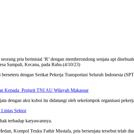
seorang pria berinisial ‘R’ dengan memberondong senjata api disebuah 
Desa Sampali, Kecana, pada Rabu.(4/10/23)
ni berseteru dengan Serikat Pekerja Transportasi Seluruh Indonesia (SP
n Kepada Prajurit TNI AU Wilayah Makassar
njata dengan aksi koboi itu didatangi oleh sekelompok organisasi pekerj
Lintas Sektor
ihak terhadap karyawannya.
edan, Kompol Teuku Fathir Mustafa, pria bersenjata tersebut telah dia