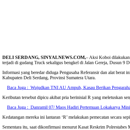
DELI SERDANG, SINYALNEWS.COM,
– Aksi Koboi dilakukan 
terjadi di gudang Truck sekaligus bengkel di Jalan Gereja, Dusun 9 
Informasi yang beredar diduga Pengusaha Referansir dan alat berat i
Kabupaten Deli Serdang, Provinsi Sumatera Utara.
Baca Juga :
Wujudkan TNI AU Ampuh, Kasau Berikan Pengaraha
Keributan tersebut dipicu akibat pria berinisial R yang meletuskan se
Baca Juga :
Danramil 07/ Maos Hadiri Pertemuan Lokakarya Mini 
Kedatangan mereka ini lantaran ‘R’ melakukan pemecatan secara sep
Sementara itu, saat dikonfirmasi menurut Kasat Reskrim Polrestabes M