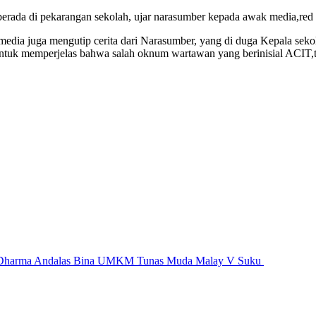
berada di pekarangan sekolah, ujar narasumber kepada awak media,red
media juga mengutip cerita dari Narasumber, yang di duga Kepala sek
kan untuk memperjelas bahwa salah oknum wartawan yang berinisial ACI
tas Dharma Andalas Bina UMKM Tunas Muda Malay V Suku