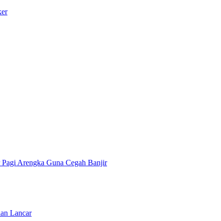
ker
r Pagi Arengka Guna Cegah Banjir
lan Lancar