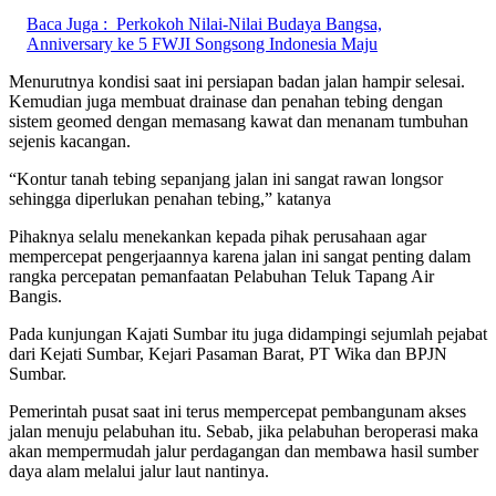
Baca Juga :
Perkokoh Nilai-Nilai Budaya Bangsa,
Anniversary ke 5 FWJI Songsong Indonesia Maju
Menurutnya kondisi saat ini persiapan badan jalan hampir selesai.
Kemudian juga membuat drainase dan penahan tebing dengan
sistem geomed dengan memasang kawat dan menanam tumbuhan
sejenis kacangan.
“Kontur tanah tebing sepanjang jalan ini sangat rawan longsor
sehingga diperlukan penahan tebing,” katanya
Pihaknya selalu menekankan kepada pihak perusahaan agar
mempercepat pengerjaannya karena jalan ini sangat penting dalam
rangka percepatan pemanfaatan Pelabuhan Teluk Tapang Air
Bangis.
Pada kunjungan Kajati Sumbar itu juga didampingi sejumlah pejabat
dari Kejati Sumbar, Kejari Pasaman Barat, PT Wika dan BPJN
Sumbar.
Pemerintah pusat saat ini terus mempercepat pembangunam akses
jalan menuju pelabuhan itu. Sebab, jika pelabuhan beroperasi maka
akan mempermudah jalur perdagangan dan membawa hasil sumber
daya alam melalui jalur laut nantinya.