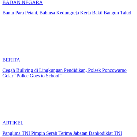
BADAN NEGARA
Bantu Para Petani, Babinsa Kedungreja Kerja Bakti Bangun Talud
BERITA
Cegah Bullying di Lingkungan Pendidikan, Polsek Poncowarno
Gelar “Police Goes to School”
ARTIKEL
Panglima TNI Pimpin Serah Terima Jabatan Dankodiklat TNI