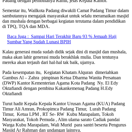
Padang dengan pembinanya Ramli, jelas Kepala Kantor.
Sementar itu, Wailkota Padang diwakili Camat Padang Timur dalam
sambutannya mengajak masyarakat untuk selalu meramaikan masjid
dan mushala dengan berbagai kegiatan terutama dalam pendidikan
di TPQ, TQA dan MDA.
Baca Juga :
Sampai Hari Terakhir Baru 93 % Jemaah Haji
Sumbar Yang Sudah Lunasi BPIH
Kalau generasi muda sudah didik sejak dini di masjid dan mushala,
maka akan lahir generasi muda berakhlak mulia. Dan tentunya
mereka akan terjauh dari hal-hal tak baik, ujarnya.
Pada kesempatan itu, Kegiatan Khatam Alquran dimeriahkan
Gambus Al – Zahra pimpinan Ketua Dharma Wanita Persatuan
(DWP) Kantor Kementerian Agama Kota Padang Ny. El Edy
Oktafiandi dengan pembina Kakankemenag Padang H.Edy
Oktafiandi
Turut hadir Kepala Kepala Kantor Urusan Agama (KUA) Padang
Timur Ali Amran, Prokopimca Padang Timur, Lurah Padang
Timur, Ketua LPM , RT Se- RW Kubu Marapalam, Tokoh
Masyarakat, Tokoh Pemuda , Alim ulama sarato Cadiak pandai
Warga Kubu Marapalam, Wali Murid para santri beserta Pengurus
Masjid Ar Rahman dan undangan lainnya.