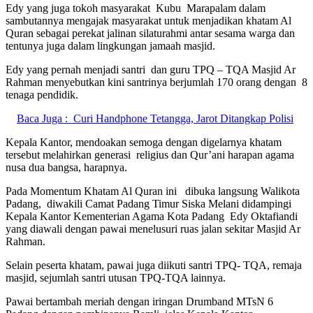
Edy yang juga tokoh masyarakat Kubu Marapalam dalam
sambutannya mengajak masyarakat untuk menjadikan khatam Al
Quran sebagai perekat jalinan silaturahmi antar sesama warga dan
tentunya juga dalam lingkungan jamaah masjid.
Edy yang pernah menjadi santri dan guru TPQ – TQA Masjid Ar
Rahman menyebutkan kini santrinya berjumlah 170 orang dengan 8
tenaga pendidik.
Baca Juga :
Curi Handphone Tetangga, Jarot Ditangkap Polisi
Kepala Kantor, mendoakan semoga dengan digelarnya khatam
tersebut melahirkan generasi religius dan Qur’ani harapan agama
nusa dua bangsa, harapnya.
Pada Momentum Khatam Al Quran ini dibuka langsung Walikota
Padang, diwakili Camat Padang Timur Siska Melani didampingi
Kepala Kantor Kementerian Agama Kota Padang Edy Oktafiandi
yang diawali dengan pawai menelusuri ruas jalan sekitar Masjid Ar
Rahman.
Selain peserta khatam, pawai juga diikuti santri TPQ- TQA, remaja
masjid, sejumlah santri utusan TPQ-TQA lainnya.
Pawai bertambah meriah dengan iringan Drumband MTsN 6