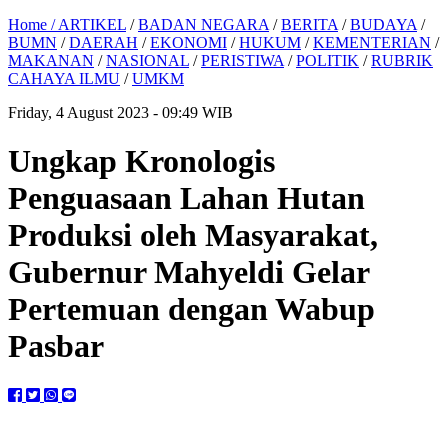
Home /
ARTIKEL
/
BADAN NEGARA
/
BERITA
/
BUDAYA
/
BUMN
/
DAERAH
/
EKONOMI
/
HUKUM
/
KEMENTERIAN
/
MAKANAN
/
NASIONAL
/
PERISTIWA
/
POLITIK
/
RUBRIK
CAHAYA ILMU
/
UMKM
Friday, 4 August 2023 - 09:49 WIB
Ungkap Kronologis
Penguasaan Lahan Hutan
Produksi oleh Masyarakat,
Gubernur Mahyeldi Gelar
Pertemuan dengan Wabup
Pasbar