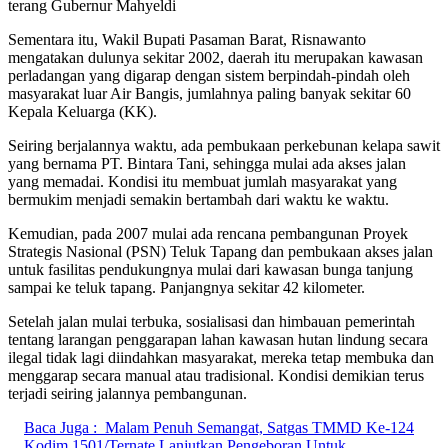
terang Gubernur Mahyeldi
Sementara itu, Wakil Bupati Pasaman Barat, Risnawanto
mengatakan dulunya sekitar 2002, daerah itu merupakan kawasan
perladangan yang digarap dengan sistem berpindah-pindah oleh
masyarakat luar Air Bangis, jumlahnya paling banyak sekitar 60
Kepala Keluarga (KK).
Seiring berjalannya waktu, ada pembukaan perkebunan kelapa sawit
yang bernama PT. Bintara Tani, sehingga mulai ada akses jalan
yang memadai. Kondisi itu membuat jumlah masyarakat yang
bermukim menjadi semakin bertambah dari waktu ke waktu.
Kemudian, pada 2007 mulai ada rencana pembangunan Proyek
Strategis Nasional (PSN) Teluk Tapang dan pembukaan akses jalan
untuk fasilitas pendukungnya mulai dari kawasan bunga tanjung
sampai ke teluk tapang. Panjangnya sekitar 42 kilometer.
Setelah jalan mulai terbuka, sosialisasi dan himbauan pemerintah
tentang larangan penggarapan lahan kawasan hutan lindung secara
ilegal tidak lagi diindahkan masyarakat, mereka tetap membuka dan
menggarap secara manual atau tradisional. Kondisi demikian terus
terjadi seiring jalannya pembangunan.
Baca Juga :
Malam Penuh Semangat, Satgas TMMD Ke-124
Kodim 1501/Ternate Lanjutkan Pengeboran Untuk