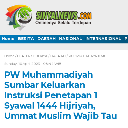
Home
BERITA
DAERAH
NASIONAL
INTERNASIONAL
P
Home /
BERITA
/
BUDAYA
/
DAERAH
/
RUBRIK CAHAYA ILMU
Sunday, 16 April 2023 - 08:44 WIB
PW Muhammadiyah
Sumbar Keluarkan
Instruksi Penetapan 1
Syawal 1444 Hijriyah,
Ummat Muslim Wajib Tau