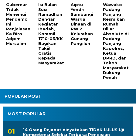
Ramadhan
Sambangi
Panjang
Penjelasan
Dengan
Warga
Resmikan
Ka Biro
Kegiatan
Binaan di
Rumah
Adpim
Ibadah,
RW 2
Biliar
Mursalim
Koramil
Kelurahan
Absolute di
1710-03/KK
Gunung
Padang
Bagikan
Pangilun
Panjang
Takjil
Kapolres,
Gratis
Ketua
Kepada
DPRD, dan
Masyarakat
Tokoh
Masyarakat
Dukung
Penuh
POPULAR POST
MOST POPULAR
14 Orang Pejabat dinyatakan TIDAK LULUS Uji
Kompetensi Seleksi Terbuka Pengisian
Jabatan Pimpinan Tinggi Pratama di
Lingkungan Pemerintah Provinsi Sumatera
Barat Tahun 2025