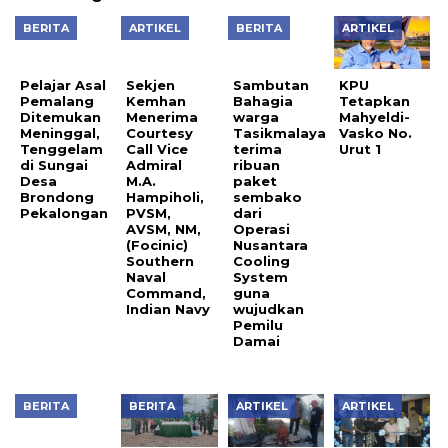
BERITA
ARTIKEL
BERITA
ARTIKEL
Pelajar Asal
Sekjen
Sambutan
Pemalang
Kemhan
Bahagia
Ditemukan
Menerima
warga
KPU
Meninggal,
Courtesy
Tasikmalaya
Tetapkan
Tenggelam
Call Vice
terima
Mahyeldi-
di Sungai
Admiral
ribuan
Vasko No.
Desa
M.A.
paket
Urut 1
Brondong
Hampiholi,
sembako
Pekalongan
PVSM,
dari
AVSM, NM,
Operasi
(Focinic)
Nusantara
Southern
Cooling
Naval
System
Command,
guna
Indian Navy
wujudkan
Pemilu
Damai
BERITA
BERITA
ARTIKEL
ARTIKEL
Gubernur
Tidak
Menemui
Isi Bulan
Aiptu
Wawako
Pendemo
Suci
Yendri
Padang
Ini