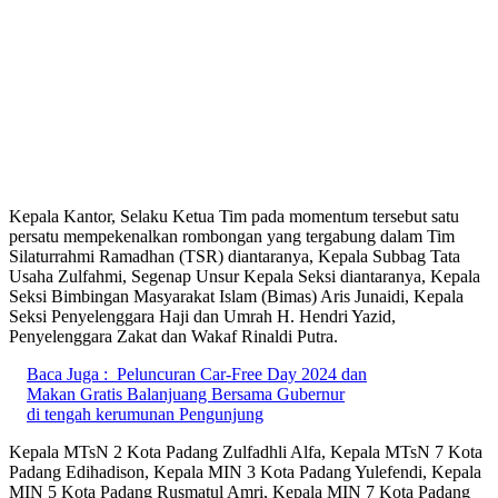
Kepala Kantor, Selaku Ketua Tim pada momentum tersebut satu
persatu mempekenalkan rombongan yang tergabung dalam Tim
Silaturrahmi Ramadhan (TSR) diantaranya, Kepala Subbag Tata
Usaha Zulfahmi, Segenap Unsur Kepala Seksi diantaranya, Kepala
Seksi Bimbingan Masyarakat Islam (Bimas) Aris Junaidi, Kepala
Seksi Penyelenggara Haji dan Umrah H. Hendri Yazid,
Penyelenggara Zakat dan Wakaf Rinaldi Putra.
Baca Juga :
Peluncuran Car-Free Day 2024 dan
Makan Gratis Balanjuang Bersama Gubernur
di tengah kerumunan Pengunjung
Kepala MTsN 2 Kota Padang Zulfadhli Alfa, Kepala MTsN 7 Kota
Padang Edihadison, Kepala MIN 3 Kota Padang Yulefendi, Kepala
MIN 5 Kota Padang Rusmatul Amri, Kepala MIN 7 Kota Padang