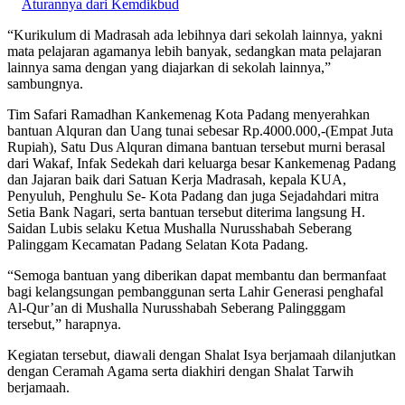
Aturannya dari Kemdikbud
“Kurikulum di Madrasah ada lebihnya dari sekolah lainnya, yakni
mata pelajaran agamanya lebih banyak, sedangkan mata pelajaran
lainnya sama dengan yang diajarkan di sekolah lainnya,”
sambungnya.
Tim Safari Ramadhan Kankemenag Kota Padang menyerahkan
bantuan Alquran dan Uang tunai sebesar Rp.4000.000,-(Empat Juta
Rupiah), Satu Dus Alquran dimana bantuan tersebut murni berasal
dari Wakaf, Infak Sedekah dari keluarga besar Kankemenag Padang
dan Jajaran baik dari Satuan Kerja Madrasah, kepala KUA,
Penyuluh, Penghulu Se- Kota Padang dan juga Sejadahdari mitra
Setia Bank Nagari, serta bantuan tersebut diterima langsung H.
Saidan Lubis selaku Ketua Mushalla Nurusshabah Seberang
Palinggam Kecamatan Padang Selatan Kota Padang.
“Semoga bantuan yang diberikan dapat membantu dan bermanfaat
bagi kelangsungan pembanggunan serta Lahir Generasi penghafal
Al-Qur’an di Mushalla Nurusshabah Seberang Palingggam
tersebut,” harapnya.
Kegiatan tersebut, diawali dengan Shalat Isya berjamaah dilanjutkan
dengan Ceramah Agama serta diakhiri dengan Shalat Tarwih
berjamaah.