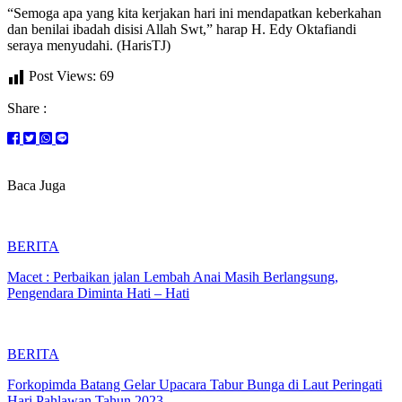
“Semoga apa yang kita kerjakan hari ini mendapatkan keberkahan
dan benilai ibadah disisi Allah Swt,” harap H. Edy Oktafiandi
seraya menyudahi. (HarisTJ)
Post Views:
69
Share :
Baca Juga
BERITA
Macet : Perbaikan jalan Lembah Anai Masih Berlangsung,
Pengendara Diminta Hati – Hati
BERITA
Forkopimda Batang Gelar Upacara Tabur Bunga di Laut Peringati
Hari Pahlawan Tahun 2023