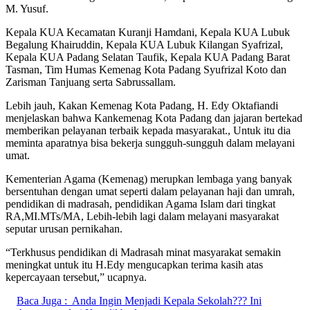
M. Yusuf.
Kepala KUA Kecamatan Kuranji Hamdani, Kepala KUA Lubuk
Begalung Khairuddin, Kepala KUA Lubuk Kilangan Syafrizal,
Kepala KUA Padang Selatan Taufik, Kepala KUA Padang Barat
Tasman, Tim Humas Kemenag Kota Padang Syufrizal Koto dan
Zarisman Tanjuang serta Sabrussallam.
Lebih jauh, Kakan Kemenag Kota Padang, H. Edy Oktafiandi
menjelaskan bahwa Kankemenag Kota Padang dan jajaran bertekad
memberikan pelayanan terbaik kepada masyarakat., Untuk itu dia
meminta aparatnya bisa bekerja sungguh-sungguh dalam melayani
umat.
Kementerian Agama (Kemenag) merupkan lembaga yang banyak
bersentuhan dengan umat seperti dalam pelayanan haji dan umrah,
pendidikan di madrasah, pendidikan Agama Islam dari tingkat
RA,MI.MTs/MA, Lebih-lebih lagi dalam melayani masyarakat
seputar urusan pernikahan.
“Terkhusus pendidikan di Madrasah minat masyarakat semakin
meningkat untuk itu H.Edy mengucapkan terima kasih atas
kepercayaan tersebut,” ucapnya.
Baca Juga :
Anda Ingin Menjadi Kepala Sekolah??? Ini