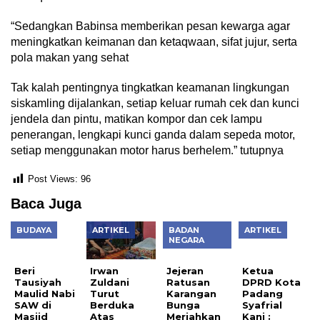
“Sedangkan Babinsa memberikan pesan kewarga agar
meningkatkan keimanan dan ketaqwaan, sifat jujur, serta
pola makan yang sehat
Tak kalah pentingnya tingkatkan keamanan lingkungan
siskamling dijalankan, setiap keluar rumah cek dan kunci
jendela dan pintu, matikan kompor dan cek lampu
penerangan, lengkapi kunci ganda dalam sepeda motor,
setiap menggunakan motor harus berhelem.” tutupnya
Post Views:
96
Baca Juga
BUDAYA
ARTIKEL
BADAN
ARTIKEL
Jejeran
NEGARA
Ratusan
Karangan
Beri
Irwan
Ketua
Bunga
Tausiyah
Zuldani
DPRD Kota
Meriahkan
Maulid Nabi
Turut
Padang
HAB
SAW di
Berduka
Syafrial
Kemenag
Masjid
Atas
Kani :
ke-77