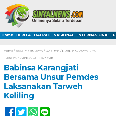
Home
BERITA
DAERAH
NASIONAL
INTERNASIONAL
P
Home /
BERITA
/
BUDAYA
/
DAERAH
/
RUBRIK CAHAYA ILMU
Tuesday, 4 April 2023 - 11:07 WIB
Babinsa Karangjati
Bersama Unsur Pemdes
Laksanakan Tarweh
Keliling