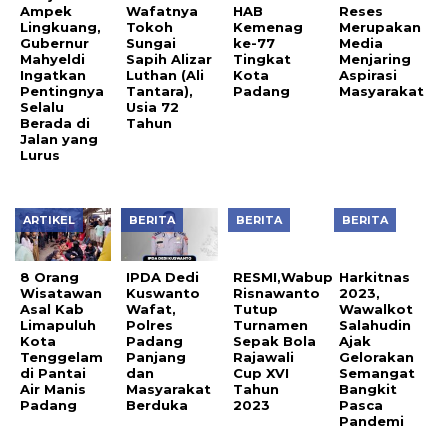
Ampek
Wafatnya
Reses
Tingkat
Lingkuang,
Tokoh
Merupakan
Kota
Gubernur
Sungai
Media
Padang
Mahyeldi
Sapih Alizar
Menjaring
Ingatkan
Luthan (Ali
Aspirasi
Pentingnya
Tantara),
Masyarakat
Selalu
Usia 72
Berada di
Tahun
Jalan yang
Lurus
ARTIKEL
BERITA
BERITA
BERITA
8 Orang
IPDA Dedi
RESMI,Wabup
Harkitnas
Wisatawan
Kuswanto
Risnawanto
2023,
Asal Kab
Wafat,
Tutup
Wawalkot
Limapuluh
Polres
Turnamen
Salahudin
Kota
Padang
Sepak Bola
Ajak
Tenggelam
Panjang
Rajawali
Gelorakan
di Pantai
dan
Cup XVI
Semangat
Air Manis
Masyarakat
Tahun
Bangkit
Padang
Berduka
2023
Pasca
Pandemi