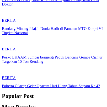
Doktor
BERITA
Randang Minang Jelajah Dunia Hadir di Pameran MTQ Korpri VI
Tingkat Nasional
BERITA
Posko LKAAM Sumbar besinergi Peduli Bencana Gempa Cianjur
Targetkan 10 Ton Rendang
BERITA
Polresta Cilacap Gelar Upacara Hari Ulang Tahun Satpam Ke 42
Popular Post