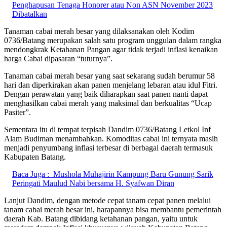
Penghapusan Tenaga Honorer atau Non ASN November 2023
Dibatalkan
Tanaman cabai merah besar yang dilaksanakan oleh Kodim
0736/Batang merupakan salah satu program unggulan dalam rangka
mendongkrak Ketahanan Pangan agar tidak terjadi inflasi kenaikan
harga Cabai dipasaran “tuturnya”.
Tanaman cabai merah besar yang saat sekarang sudah berumur 58
hari dan diperkirakan akan panen menjelang lebaran atau idul Fitri.
Dengan perawatan yang baik diharapkan saat panen nanti dapat
menghasilkan cabai merah yang maksimal dan berkualitas “Ucap
Pasiter”.
Sementara itu di tempat terpisah Dandim 0736/Batang Letkol Inf
Alam Budiman menambahkan. Komoditas cabai ini ternyata masih
menjadi penyumbang inflasi terbesar di berbagai daerah termasuk
Kabupaten Batang.
Baca Juga :
Mushola Muhajirin Kampung Baru Gunung Sarik
Peringati Maulud Nabi bersama H. Syafwan Diran
Lanjut Dandim, dengan metode cepat tanam cepat panen melalui
tanam cabai merah besar ini, harapannya bisa membantu pemerintah
daerah Kab. Batang dibidang ketahanan pangan, yaitu untuk