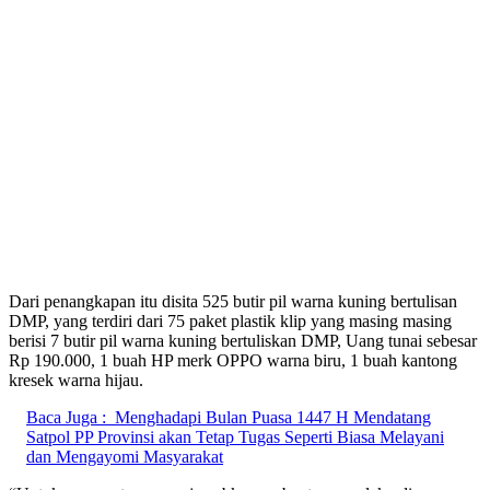
Dari penangkapan itu disita 525 butir pil warna kuning bertulisan
DMP, yang terdiri dari 75 paket plastik klip yang masing masing
berisi 7 butir pil warna kuning bertuliskan DMP, Uang tunai sebesar
Rp 190.000, 1 buah HP merk OPPO warna biru, 1 buah kantong
kresek warna hijau.
Baca Juga :
Menghadapi Bulan Puasa 1447 H Mendatang
Satpol PP Provinsi akan Tetap Tugas Seperti Biasa Melayani
dan Mengayomi Masyarakat