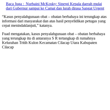
Baca Juga :
Nurbaini McKosky: Sinergi Kepala daerah mulai
dari Gubernur sampai ke Camat dan lurah dirasa Sangat Urgent
“Kasus penyalahgunaan obat – obatan berbahaya ini terungkap atas
informasi dari masyarakat dan atas hasil penyelidikan petugas yang
cepat menindaklanjuti,” katanya.
Fuad mengatakan, kasus penyalahgunaan obat – obatan berbahaya
yang terungkap itu di antaranya S R tertangkap di rumahnya
Kelurahan Tritih Kulon Kecamatan Cilacap Utara Kabupaten
Cilacap