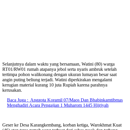
Selanjutnya dalam waktu yang bersamaan, Watini (80) warga
RT01/RW01 rumah atapanya jebol serta nyaris ambruk setelah
tertimpa pohon walikonang dengan ukuran lumayan besar saat
angin puting beliung terjadi. Watini diperkirakan mengalami
kerugian material kurang 10 juta Rupiah karena parahnya
kerusakan.
Baca Juga :
Anggota Koramil 07/Maos Dan Bhabinkamtibmas
Menghadiri Acara Pengajian 1 Muharom 1445 Hijriyah
Geser ke Desa Karangkembang, korban ketiga, Warokhmat Kuat